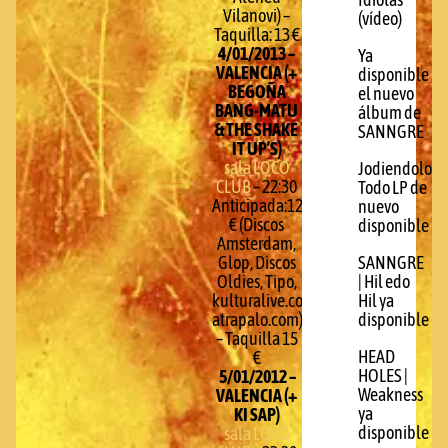
Idiotas
Vilanovi) –
(vídeo)
Taquilla: 13 €
4/01/2013 –
Ya
VALENCIA (+
disponible
BEGOÑA
el nuevo
BANG-MATU
álbum de
& THE SHAKE
SANNGRE
IT UP’S)
sala LOCO
Jodiendolo
CLUB
– 22:30
Todo LP de
Anticipada:12
nuevo
€ (Discos
disponible
Amsterdam,
Glop, Discos
SANNGRE
Oldies, Tipo,
| Hil edo
kulturalive.com,
Hil ya
atrapalo.com)
disponible
– Taquilla 15
HEAD
€
HOLES |
5/01/2012 –
Weakness
VALENCIA (+
ya
KI SAP)
disponible
sala LOCO