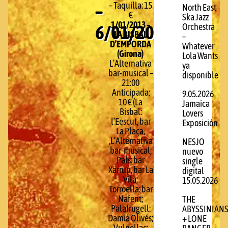
–
– Taquilla: 15
North East
€
Ska Jazz
1/01/2013 –
6/01/2013
Orchestra
LA BISBAL
–
D’EMPORDA
Whatever
(Girona)
Lola Wants
L’Alternativa
ya
bar-musical –
disponible
21:00
Anticipada:
9.05.2026
10 € (La
Jamaica
Bisbal:
Lovers
l’Eescut, bar
Exposición
La Plaça,
,L’Alternativa
NESJO
bar-musical;
nuevo
Pals: bar
single
Xarrup, bar La
digital
Vila;
15.05.2026
Torroella: bar
Nafent;
THE
Palafrugell:
ABYSSINIAN
Damià Olivés;
+ LONE
Vulpellac: