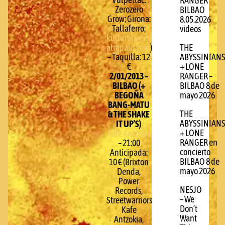
RANGER
Zerozero
BILBAO
Grow; Girona:
8.05.2026
Tallaferro;
videos
kulturalive.com
,
atrapalo.com
)
THE
– Taquilla: 12
ABYSSINIAN
€
+ LONE
2/01/2013 –
RANGER –
BILBAO (+
BILBAO 8 de
BEGOÑA
mayo 2026
BANG-MATU
THE
& THE SHAKE
ABYSSINIAN
IT UP’S)
+ LONE
Kafe Antzokia
RANGER en
– 21:00
concierto
Anticipada:
BILBAO 8 de
10 € (Brixton
mayo 2026
Denda,
Power
NESJO
Records,
– We
Streetwarriors,
Don’t
Kafe
Want
Antzokia,