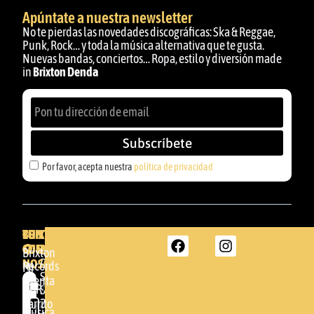
Apúntate a nuestra newsletter
No te pierdas las novedades discográficas: Ska & Reggae,
Punk, Rock… y toda la música alternativa que te gusta.
Nuevas bandas, conciertos… Ropa, estilo y diversión made
in
Brixton Denda
Subscríbete
Por favor, acepta nuestra
política de privacidad
BRIXTON
TU
CONTACTA
CUENTA
CON
BRIXTON
Brixton
NOSOTROS
DENDA -
Records
Mi
SHOP
cuenta
Por
GBR
Somera
24
Carrito
favor,
Música