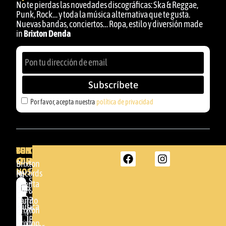
No te pierdas las novedades discográficas: Ska & Reggae,
Punk, Rock… y toda la música alternativa que te gusta.
Nuevas bandas, conciertos… Ropa, estilo y diversión made
in
Brixton Denda
Subscríbete
Por favor, acepta nuestra
política de privacidad
BRIXTON
TU
CONTACTA
CUENTA
CON
BRIXTON
Brixton
NOSOTROS
DENDA -
Records
Mi
SHOP
cuenta
Por
GBR
Somera
24
Carrito
favor,
Música
48005 -
Brixton
acepta
BILBAO
Brixton
nuestra