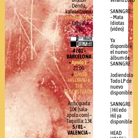
verano 2026
Denda,
SANNGRE
kafeantzokia.com,
– Mata
movingtickets.com
)
Idiotas
– Taquilla:
(vídeo)
12€
Ya
disponible
4 / 01 –
el nuevo
BARCELONA
álbum de
–
Apolo 1
–
SANNGRE
21:00
+
DAVID
Jodiendolo
HILLYARD &
Todo LP de
THE
nuevo
ROCKSTEADY
disponible
7
Anticipada:
SANNGRE
10€ (sala-
| Hil edo
apolo.com) –
Hil ya
Taquilla: 13€
disponible
5 / 01 –
VALENCIA –
HEAD