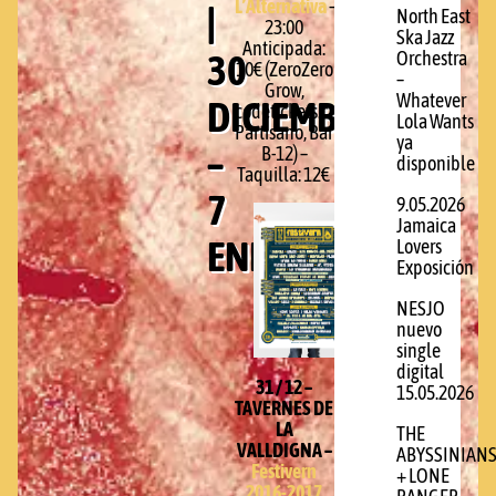
L’Alternativa
–
|
North East
23:00
Ska Jazz
Anticipada:
30
Orchestra
10€ (ZeroZero
–
Grow,
Whatever
DICIEMBRE
codetickets.com,
Lola Wants
Partisano, Bar
ya
–
B-12) –
disponible
Taquilla: 12€
7
9.05.2026
Jamaica
ENERO
Lovers
Exposición
NESJO
nuevo
single
digital
31 / 12 –
15.05.2026
TAVERNES DE
LA
THE
VALLDIGNA –
ABYSSINIAN
Festivern
+ LONE
2016-2017