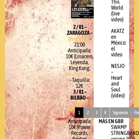
This
World
(live
video)
2 / 01 –
AKATZ
ZARAGOZA –
en
King Kong
–
México:
21:00
el
Anticipada:
vídeo
10€ (Linacero,
Leyenda,
NESJO
King Kong,
–
movingtickets.com
)
Heart
– Taquilla:
and
12€
Soul
3 / 01 –
(vídeo)
BILBAO –
Kafe
Antzokia
–
1
2
3
4
Siguiente
Fi
21:00
MÁS EN GBR
Anticipada:
10€ (Power
SWAMP
Records,
STRINGBAND
Brixton