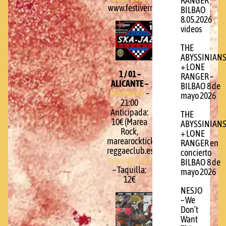
RANGER
www.festivern.com
BILBAO
8.05.2026
videos
THE
ABYSSINIAN
+ LONE
1 / 01 –
RANGER –
ALICANTE –
BILBAO 8 de
Marearock
–
mayo 2026
21:00
Anticipada:
THE
10€ (Marea
ABYSSINIAN
Rock,
+ LONE
marearockticket.com,
RANGER en
reggaeclub.es,
concierto
movingtickets.com
)
BILBAO 8 de
– Taquilla:
mayo 2026
12€
NESJO
– We
Don’t
Want