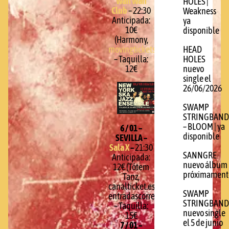
Wah Wah
HOLES |
Club
– 22:30
Weakness
Anticipada:
ya
10€
disponible
(Harmony,
HEAD
movingtickets.com
)
HOLES
– Taquilla:
nuevo
12€
single el
26/06/2026
SWAMP
STRINGBAND
– BLOOM | ya
6 / 01 –
disponible
SEVILLA –
Sala X
–
21:30
SANNGRE
Anticipada:
nuevo álbum
12€ (Tótem
próximament
Tanz,
canalticket.es,
SWAMP
entradascorreos.com)
STRINGBAND
– Taquilla:
nuevo single
15€
el 5 de junio
7 / 01 –