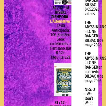
RANGER
BILBAO
30 / 12 – LA
8.05.2026
BISBAL
videos
D’EMPORÀ –
L’Alternativa
–
THE
23:00
ABYSSINIAN
Anticipada:
+ LONE
10€ (ZeroZero
RANGER –
Grow,
BILBAO 8 de
codetickets.com,
mayo 2026
Partisano, Bar
B-12) –
THE
Taquilla: 12€
ABYSSINIAN
+ LONE
RANGER en
concierto
BILBAO 8 de
mayo 2026
NESJO
– We
Don’t
31 / 12 –
Want