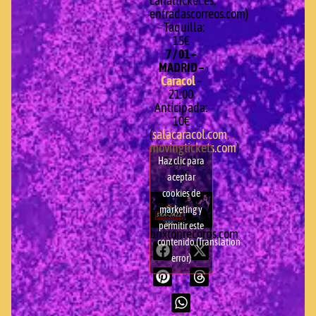
canalticket.es,
entradascorreos.com)
– Taquilla:
15€
7 / 01 –
MADRID –
Caracol
–
21:00
Anticipada:
10€
(
salacaracol.com
,
movingtickets.com
)
– Taquilla:
Haz clic para
12€
aceptar
cookies de
marketing y
permitir este
brixtonrecords.com
contenido (Translation
error)