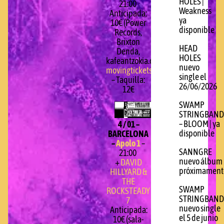
HOLES |
21:00
Weakness
Anticipada:
ya
10€ (Power
disponible
Records,
Brixton
HEAD
Denda,
HOLES
kafeantzokia.com,
nuevo
movingtickets.com
)
single el
– Taquilla:
26/06/2026
12€
SWAMP
STRINGBAND
– BLOOM | ya
4 / 01 –
disponible
BARCELONA
–
Apolo 1
–
SANNGRE
21:00
nuevo álbum
+
DAVID
próximament
HILLYARD &
THE
SWAMP
ROCKSTEADY
STRINGBAND
7
nuevo single
Anticipada:
el 5 de junio
10€ (sala-