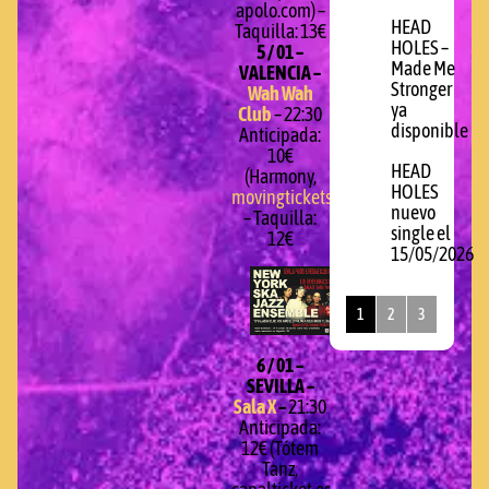
apolo.com) –
HEAD
Taquilla: 13€
HOLES –
5 / 01 –
Made Me
VALENCIA –
Stronger
Wah Wah
ya
Club
– 22:30
disponible
Anticipada:
10€
HEAD
(Harmony,
HOLES
movingtickets.com
)
nuevo
– Taquilla:
single el
12€
15/05/2026
1
2
3
6 / 01 –
SEVILLA –
Sala X
–
21:30
Anticipada:
12€ (Tótem
Tanz,