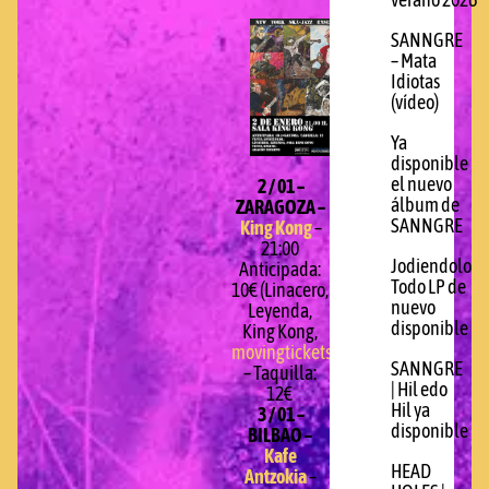
verano 2026
SANNGRE
– Mata
Idiotas
(vídeo)
Ya
disponible
el nuevo
2 / 01 –
álbum de
ZARAGOZA –
SANNGRE
King Kong
–
21:00
Jodiendolo
Anticipada:
Todo LP de
10€ (Linacero,
nuevo
Leyenda,
disponible
King Kong,
movingtickets.com
)
SANNGRE
– Taquilla:
| Hil edo
12€
Hil ya
3 / 01 –
disponible
BILBAO –
Kafe
HEAD
Antzokia
–