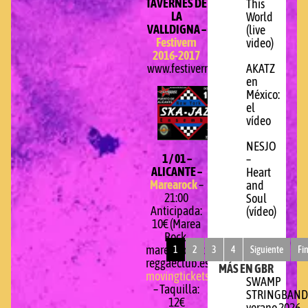
TAVERNES DE
This
LA
World
VALLDIGNA –
(live
Festivern
video)
2016-2017
AKATZ
www.festivern.com
en
México:
el
vídeo
NESJO
1 / 01 –
–
ALICANTE –
Heart
Marearock
–
and
21:00
Soul
Anticipada:
(vídeo)
10€ (Marea
Rock,
marearockticket.com,
1
2
3
4
Siguiente
Fi
reggaeclub.es,
MÁS EN GBR
movingtickets.com
)
SWAMP
– Taquilla:
STRINGBAND
12€