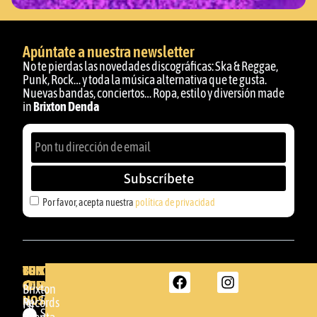
Apúntate a nuestra newsletter
No te pierdas las novedades discográficas: Ska & Reggae,
Punk, Rock… y toda la música alternativa que te gusta.
Nuevas bandas, conciertos… Ropa, estilo y diversión made
in
Brixton Denda
Subscríbete
Por favor, acepta nuestra
política de privacidad
BRIXTON
TU
CONTACTA
CUENTA
CON
BRIXTON
Brixton
NOSOTROS
DENDA -
Records
Mi
SHOP