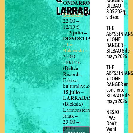
RANGER
ONDARROA
BILBAO
LARRABASTERRA
(Bizkaia) –
8.05.2026
Beikozini
–
videos
22:00 –
12/15 €
THE
2 julio –
ABYSSINIAN
DONOSTIA
+ LONE
–
Le
RANGER –
Bukowski
–
BILBAO 8 de
21:00
mayo 2026
-10/12 €
(Beltza
THE
ABYSSINIAN
Records,
+ LONE
Eskizo,
RANGER en
kulturalive.com)
concierto
15 julio –
BILBAO 8 de
LARRABASTERRA
mayo 2026
(Bizkaia) –
Larrabasterrako
NESJO
Jaiak –
– We
23:00 –
Don’t
gratis
Want