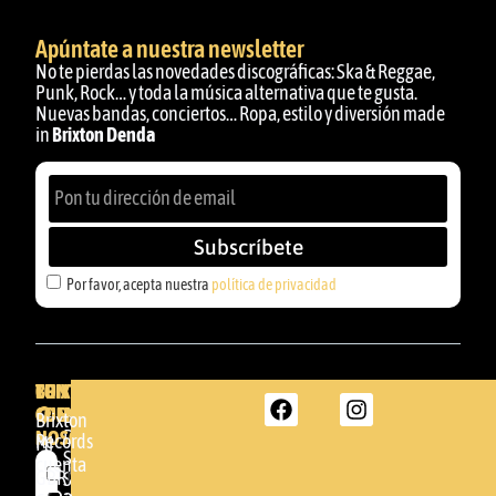
Apúntate a nuestra newsletter
No te pierdas las novedades discográficas: Ska & Reggae,
Punk, Rock… y toda la música alternativa que te gusta.
Nuevas bandas, conciertos… Ropa, estilo y diversión made
in
Brixton Denda
Subscríbete
Por favor, acepta nuestra
política de privacidad
BRIXTON
TU
CONTACTA
CUENTA
CON
BRIXTON
Brixton
NOSOTROS
DENDA -
Records
Mi
SHOP
cuenta
Por
GBR
Somera