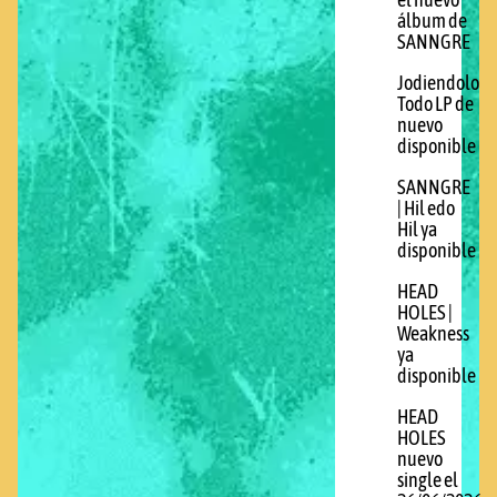
el nuevo
álbum de
SANNGRE
Jodiendolo
Todo LP de
nuevo
disponible
SANNGRE
| Hil edo
Hil ya
disponible
HEAD
HOLES |
Weakness
ya
disponible
HEAD
HOLES
nuevo
single el