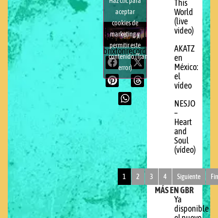
Haz clic para
This
World
aceptar
(live
cookies de
video)
marketing y
permitir este
AKATZ
brixtonrecords.com
contenido (Translation
en
México:
error)
el
vídeo
NESJO
–
Heart
and
Soul
(vídeo)
1
2
3
4
Siguiente
Fi
MÁS EN GBR
Ya
disponible