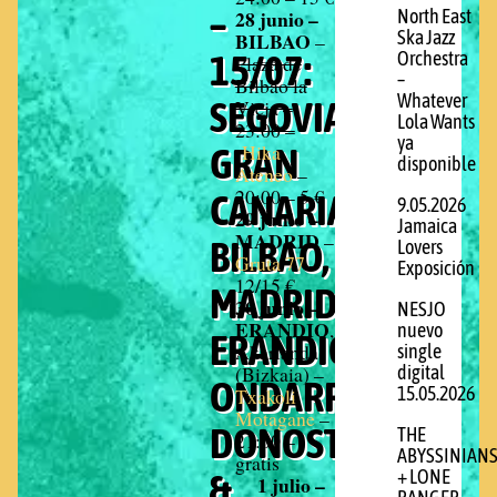
–
28 junio –
North East
BILBAO
Ska Jazz
–
15/07:
Orchestra
Plaza de
–
Bilbao la
Whatever
SEGOVIA,
Vieja –
Lola Wants
23:00 –
ya
Hika
GRAN
disponible
Ateneo
–
20:00 – 5 €
CANARIA,
9.05.2026
29 junio –
Jamaica
MADRID
–
BILBAO,
Lovers
Gruta 77
–
Exposición
12/15 €
MADRID,
30 junio –
NESJO
ERANDIO
,
nuevo
ERANDIO,
Akarlanda
single
(Bizkaia) –
digital
ONDARROA,
Txakoli
15.05.2026
Motagane
–
DONOSTIA
THE
21:00 –
ABYSSINIAN
gratis
&
+ LONE
1 julio –