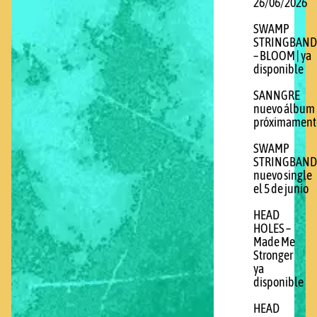
26/06/2026
SWAMP
STRINGBAND
– BLOOM | ya
disponible
SANNGRE
nuevo álbum
próximament
SWAMP
STRINGBAND
nuevo single
el 5 de junio
HEAD
HOLES –
Made Me
Stronger
ya
disponible
HEAD