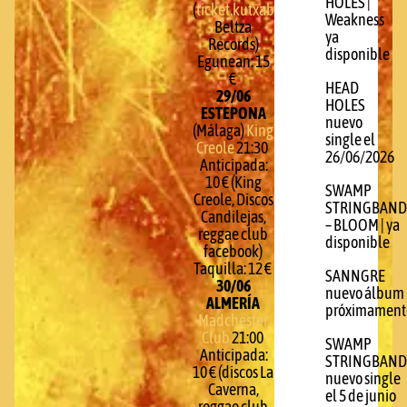
HOLES |
(
ticket.kutxabank.es
,
Weakness
Beltza
ya
Records)
disponible
Egunean: 15
€
HEAD
29/06
HOLES
ESTEPONA
nuevo
(Málaga)
King
single el
Creole
21:30
26/06/2026
Anticipada:
10 € (King
SWAMP
Creole, Discos
STRINGBAND
Candilejas,
– BLOOM | ya
reggae club
disponible
facebook)
Taquilla: 12 €
SANNGRE
30/06
nuevo álbum
ALMERÍA
próximament
Madchester
Club
21:00
SWAMP
Anticipada:
STRINGBAND
10 € (discos La
nuevo single
Caverna,
el 5 de junio