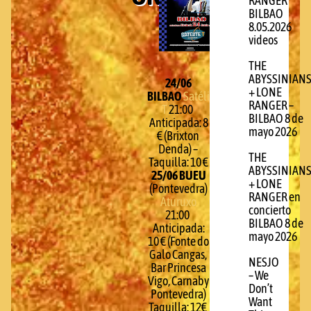
RANGER
BILBAO
8.05.2026
videos
THE
ABYSSINIAN
24/06
+ LONE
BILBAO
Satélite
RANGER –
T
21:00
BILBAO 8 de
Anticipada: 8
mayo 2026
€ (Brixton
Denda) –
THE
Taquilla: 10 €
ABYSSINIAN
25/06 BUEU
+ LONE
(Pontevedra)
RANGER en
Aturuxo
concierto
21:00
BILBAO 8 de
Anticipada:
mayo 2026
10 € (Fonte do
Galo Cangas,
NESJO
Bar Princesa
– We
Vigo, Carnaby
Don’t
Pontevedra)
Want
Taquilla: 12€