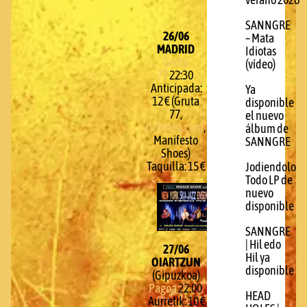
verano 2026
SANNGRE
26/06
– Mata
MADRID
Idiotas
Gruta
(vídeo)
77
22:30
Anticipada:
Ya
12 € (Gruta
disponible
77,
el nuevo
ticketea.com
,
álbum de
Manifesto
SANNGRE
Shoes)
Taquilla: 15 €
Jodiendolo
Todo LP de
nuevo
disponible
SANNGRE
| Hil edo
27/06
Hil ya
OIARTZUN
disponible
(Gipuzkoa)
Pagoa
22:00
HEAD
Aurretik: 10 €