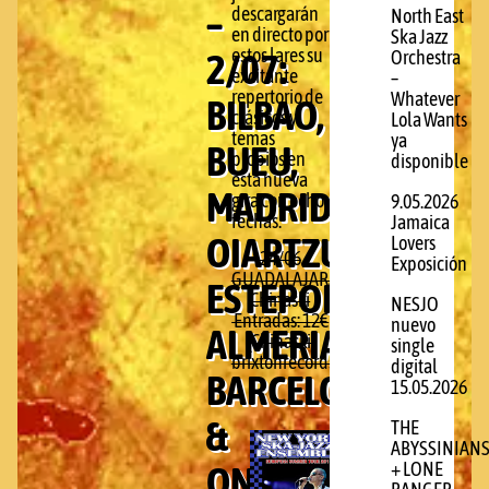
–
descargarán
North East
en directo por
Ska Jazz
2/07:
estos lares su
Orchestra
excitante
–
repertorio de
Whatever
BILBAO,
clásicos y
Lola Wants
temas
ya
BUEU,
propios en
disponible
esta nueva
MADRID,
gira con ocho
9.05.2026
fechas.
Jamaica
OIARTZUN,
Lovers
24/06
Exposición
GUADALAJARA Pub
ESTEPONA,
Chinaski
NESJO
Entradas: 12€
nuevo
ALMERIA,
(Chinaski,
single
brixtonrecords.com/denda)
digital
BARCELONA
15.05.2026
&
THE
ABYSSINIAN
ONDARROA
+ LONE