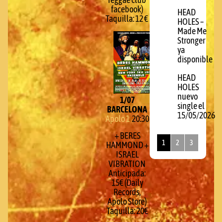
reggae club
facebook)
HEAD
Taquilla: 12 €
HOLES –
Made Me
Stronger
ya
disponible
HEAD
HOLES
nuevo
1/07
single el
BARCELONA
15/05/2026
Apolo 1
20:30
+ BERES
1
2
3
HAMMOND +
ISRAEL
VIBRATION
Anticipada:
15€ (Daily
Records,
Apolo Store)
Taquilla: 20€