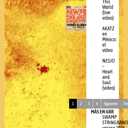
This
World
(live
video)
AKATZ
en
México:
el
vídeo
NESJO
–
Heart
and
Soul
(vídeo)
1
2
3
4
Siguiente
Fi
MÁS EN GBR
SWAMP
STRINGBAND