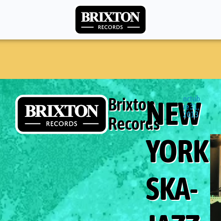
Brixton
octub
NEW
re 31,
2013
Records
YORK
SKA-