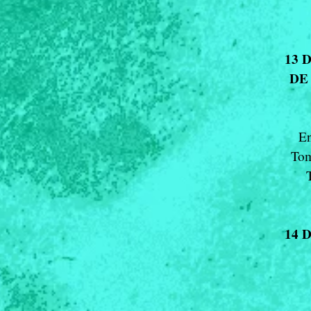
13 
DE
En
Tom
14 