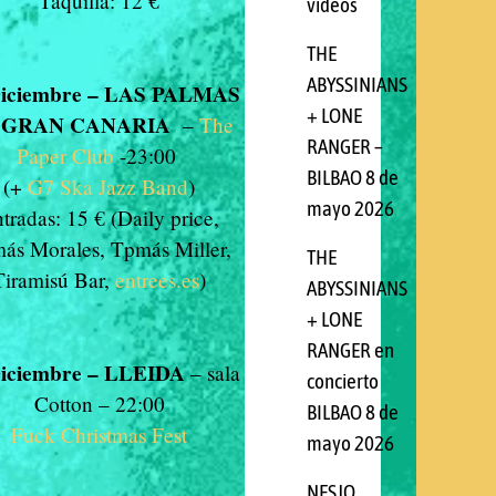
Taquilla: 12 €
videos
THE
ABYSSINIANS
Diciembre – LAS PALMAS
+ LONE
 GRAN CANARIA
–
The
RANGER –
Paper Club
-23:00
BILBAO 8 de
(+
G7 Ska Jazz Band
)
mayo 2026
tradas: 15 € (Daily price,
ás Morales, Tpmás Miller,
THE
Tiramisú Bar,
entrees.es
)
ABYSSINIANS
+ LONE
RANGER en
Diciembre – LLEIDA
– sala
concierto
Cotton – 22:00
BILBAO 8 de
Fuck Christ
mas Fest
mayo 2026
NESJO