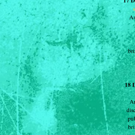
17 
An
br
18 
An
dis
pub
br