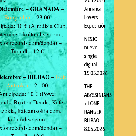
9.05.2026
lta:
Diciembre – GRANADA
–
Jamaica
Boogaclub
– 23:00
Lovers
ipada: 10 € (Afrodisia Club,
Exposición
terránea, kulturalive.com ,
NESJO
ixtonrecords.com/denda) –
nuevo
Taquilla: 12 €
single
digital
15.05.2026
iciembre – BILBAO
–
Kafe
Antzokia
– 21:00
THE
Anticipada: 10 € (Power
ABYSSINIANS
ords, Brixton Denda, Kafe
+ LONE
tzokia, kafeantzokia.com,
RANGER
kulturalive.com,
BILBAO
ixtonrecords.com/denda) –
8.05.2026