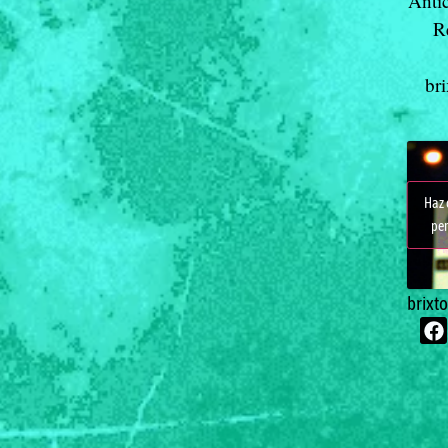
Anti
R
br
Haz 
per
brixt