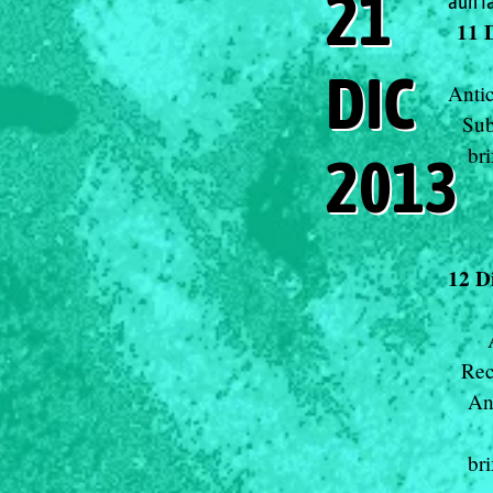
21
aún fa
11 
DIC
Antic
Sub
br
2013
12 D
Rec
An
br