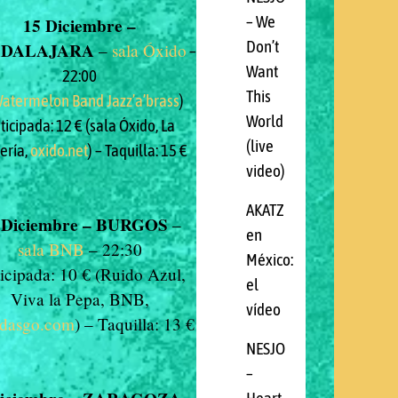
– We
15 Diciembre –
Don’t
DALAJARA
–
sala Óxido
–
Want
22:00
This
atermelon Band Jazz’a’brass
)
World
ticipada: 12 € (sala Óxido, La
(live
ería,
oxido.net
) – Taquilla: 15 €
video)
AKATZ
 Diciembre – BURGOS
–
en
sala BNB
– 22:30
México:
icipada: 10 € (Ruido Azul,
el
Viva la Pepa, BNB,
vídeo
adasgo.com
) – Taquilla: 13 €
NESJO
–