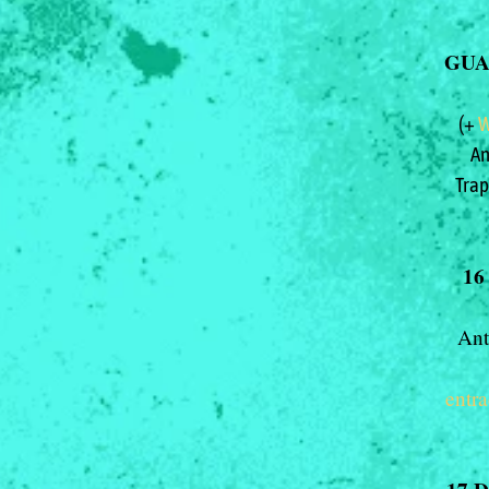
GUA
(+
W
An
Trap
16
Ant
entr