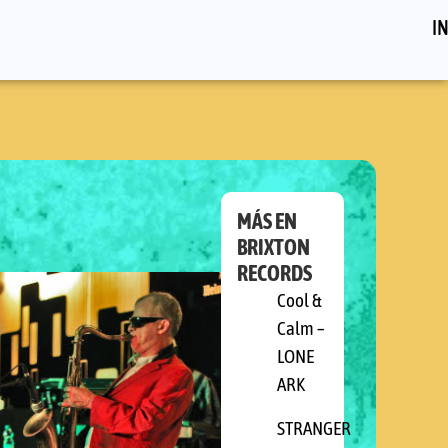
IN
MÁS EN
BRIXTON
RECORDS
Cool &
Calm –
LONE
ARK
STRANGER