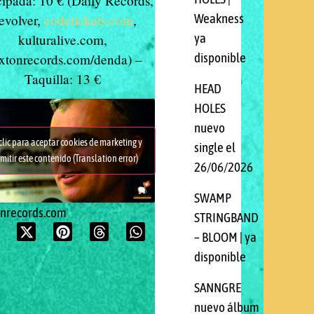
cipada: 10 € (Daily Records,
Weakness
evolver,
codetickets.com
,
ya
kulturalive.com,
disponible
ixtonrecords.com/denda) –
Taquilla: 13 €
HEAD
HOLES
nuevo
clic para aceptar cookies de marketing y
single el
mitir este contenido (Translation error)
26/06/2026
SWAMP
onrecords.com
STRINGBAND
– BLOOM | ya
disponible
SANNGRE
nuevo álbum