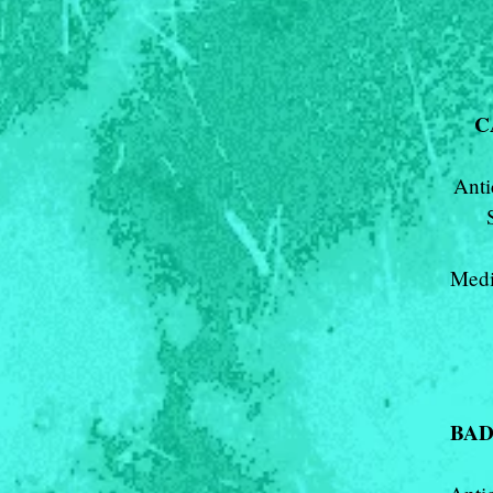
C
Anti
Medi
BA