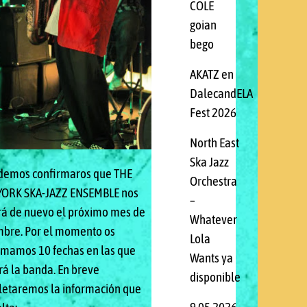
COLE
goian
MBLE
bego
AKATZ en
DalecandELA
Fest 2026
North East
Ska Jazz
demos confirmaros que THE
Orchestra
ORK SKA-JAZZ ENSEMBLE nos
–
ará de nuevo el próximo mes de
Whatever
mbre. Por el momento os
Lola
rmamos 10 fechas en las que
Wants ya
rá la banda. En breve
disponible
etaremos la información que