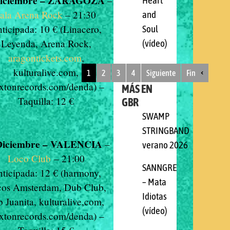
Diciembre – ZARAGOZA
–
Heart
sala Arena Rock
– 21:30
and
ticipada: 10 € (Linacero,
Soul
Leyenda, Arena Rock,
(vídeo)
aragontickets.com
,
kulturalive.com,
1
2
3
4
Siguiente
Fin
ixtonrecords.com/denda) –
MÁS EN
Taquilla: 12 €
GBR
SWAMP
STRINGBAND
Diciembre – VALENCIA
–
verano 2026
Loco Club
– 21:00
SANNGRE
ticipada: 12 € (harmony,
– Mata
cos Amsterdam, Dub Club,
Idiotas
 Juanita, kulturalive,com,
(vídeo)
ixtonrecords.com/denda) –