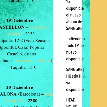
Taquilla: 15 €
Ya
disponible
el nuevo
19 Diciembre –
álbum de
ASTELLÓN
–
sala Four
SANNGRE
Seasons
-20:30
Jodiendolo
cipada: 12 € (Four Seasons,
Todo LP de
Spoonful, Casal Popular
nuevo
Castelló, discos
disponible
cinales,
fourseasonsclub.es
)
– Taquilla: 15 €
SANNGRE |
Hil edo Hil
ya
20 Diciembre –
disponible
DALONA
(Barcelona) –
sala
HEAD
Estraperlo
– 22:00
HOLES |