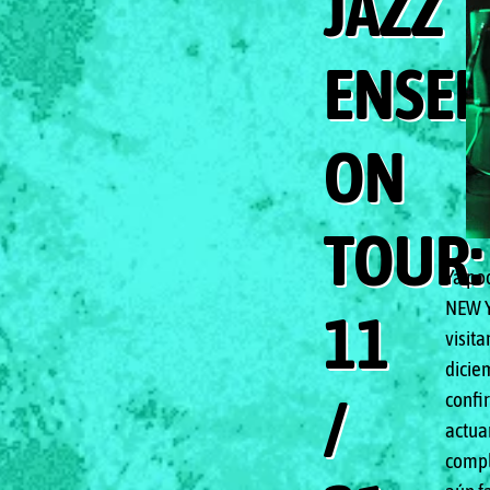
JAZZ
ENSE
ON
TOUR:
Ya po
NEW Y
11
visit
dicie
/
confi
actua
compl