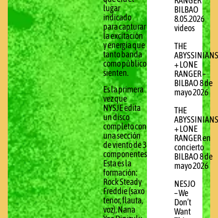
RANGER
lugar
BILBAO
indicado
8.05.2026
para capturar
videos
la excitación
y energía que
THE
tanto banda
ABYSSINIAN
como público
+ LONE
sienten.
RANGER –
BILBAO 8 de
Es la primera
mayo 2026
vez que
NYSJE edita
THE
un disco
ABYSSINIAN
completo con
+ LONE
una sección
RANGER en
de viento de 3
concierto
componentes.
BILBAO 8 de
Esta es la
mayo 2026
formación:
Rock Steady
NESJO
Freddie (saxo
– We
tenor, flauta,
Don’t
voz), Nana
Want