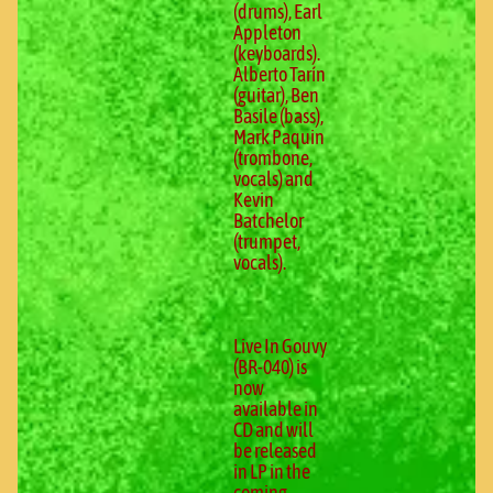
(drums), Earl
Appleton
(keyboards).
Alberto Tarín
(guitar), Ben
Basile (bass),
Mark Paquin
(trombone,
vocals) and
Kevin
Batchelor
(trumpet,
vocals).
Live In Gouvy
(BR-040) is
now
available in
CD and will
be released
in LP in the