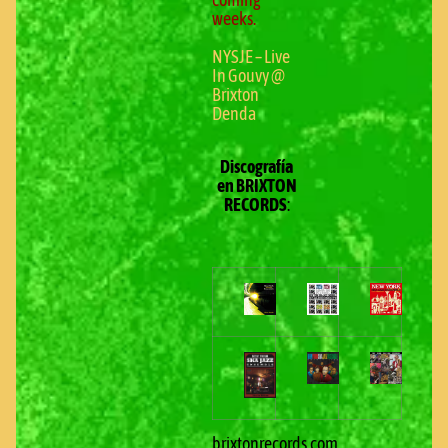
coming
weeks.
NYSJE – Live
In Gouvy @
Brixton
Denda
Discografía
en BRIXTON
RECORDS
:
brixtonrecords.com