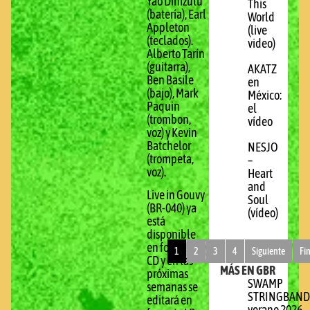
Yao Dinizulu
This
(batería), Earl
World
Appleton
(live
(teclados).
video)
Alberto Tarín
(guitarra),
AKATZ
Ben Basile
en
(bajo), Mark
México:
Paquin
el
(trombon,
vídeo
voz) y Kevin
Batchelor
NESJO
(trompeta,
–
voz).
Heart
and
Live in Gouvy
Soul
(BR-040) ya
(vídeo)
está
disponible
en formato
1
2
3
4
Siguiente
Fi
CD y en las
MÁS EN GBR
próximas
SWAMP
semanas se
STRINGBAND
editará en