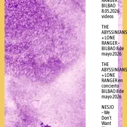
RANGER
BILBAO
8.05.2026
videos
THE
ABYSSINIAN
+ LONE
RANGER –
BILBAO 8 de
mayo 2026
THE
ABYSSINIAN
+ LONE
RANGER en
concierto
BILBAO 8 de
mayo 2026
NESJO
– We
Don’t
Want