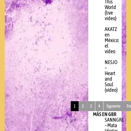
This
World
(live
video)
AKATZ
en
México:
el
vídeo
NESJO
–
Heart
and
Soul
(vídeo)
1
2
3
4
Siguiente
Fi
MÁS EN GBR
SANNGRE
– Mata