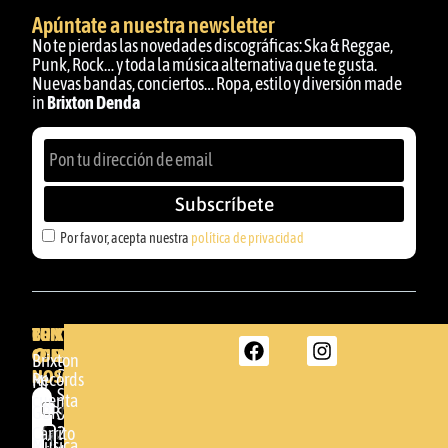
Apúntate a nuestra newsletter
No te pierdas las novedades discográficas: Ska & Reggae,
Punk, Rock… y toda la música alternativa que te gusta.
Nuevas bandas, conciertos… Ropa, estilo y diversión made
in
Brixton Denda
Subscríbete
Por favor, acepta nuestra
política de privacidad
BRIXTON
TU
CONTACTA
CUENTA
CON
BRIXTON
Brixton
NOSOTROS
DENDA -
Records
Mi
SHOP
cuenta
Por
GBR
Somera
24
Carrito
favor,
Música