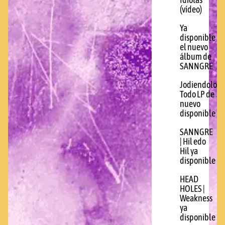
Idiotas
(vídeo)
Ya
disponible
el nuevo
álbum de
SANNGRE
Jodiendolo
Todo LP de
nuevo
disponible
SANNGRE
| Hil edo
Hil ya
disponible
HEAD
HOLES |
Weakness
ya
disponible