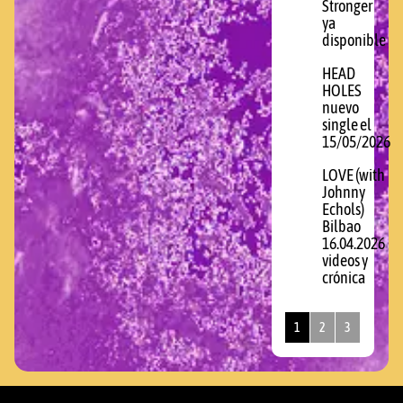
Stronger
ya
disponible
HEAD
HOLES
nuevo
single el
15/05/2026
LOVE (with
Johnny
Echols)
Bilbao
16.04.2026
videos y
crónica
1
2
3