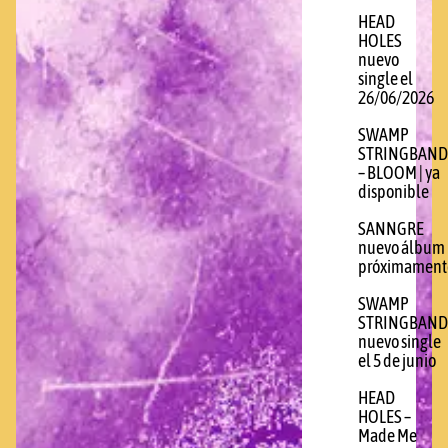
HEAD
HOLES
nuevo
single el
26/06/2026
SWAMP
STRINGBAND
– BLOOM | ya
disponible
SANNGRE
nuevo álbum
próximament
SWAMP
STRINGBAND
nuevo single
el 5 de junio
HEAD
HOLES –
Made Me