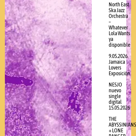
North East
Ska Jazz
Orchestra
–
Whatever
Lola Wants
ya
disponible
9.05.2026
Jamaica
Lovers
Exposición
NESJO
nuevo
single
digital
15.05.2026
THE
ABYSSINIAN
+ LONE