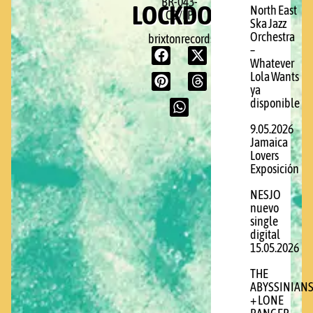
BR-043-
LOCKDOWN)
North East
CD/LP
Ska Jazz
Orchestra
brixtonrecords.com
–
Whatever
Lola Wants
ya
disponible
9.05.2026
Jamaica
Lovers
Exposición
NESJO
nuevo
single
digital
15.05.2026
THE
ABYSSINIAN
+ LONE