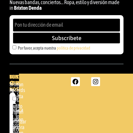
Nuevas bandas, conciertos… Ropa, estilo y diversión made
in
Brixton Denda
Subscríbete
Por favor, acepta nuestra
política de privacidad
BRIXTON
TU
CONTACTA
CUENTA
CON
BRIXTON
Brixton
NOSOTROS
DENDA -
Records
Mi
SHOP
cuenta
Por
GBR
Somera
24
Carrito
favor,
Música
48005 -
Brixton
acepta
BILBAO
Brixton
nuestra
Finalizar
Shop
(+34)
compra
política de
Enviar
94