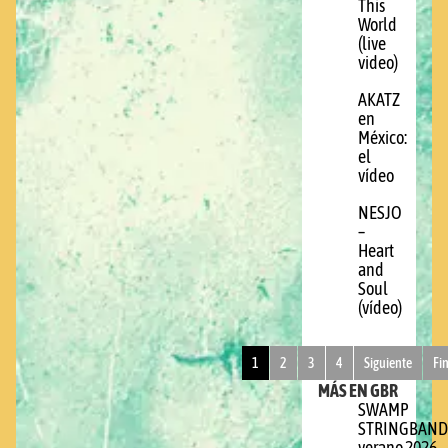
This
World
(live
video)
AKATZ
en
México:
el
vídeo
NESJO
–
Heart
and
Soul
(vídeo)
1
2
3
4
Siguiente
Fi
MÁS EN GBR
SWAMP
STRINGBAND