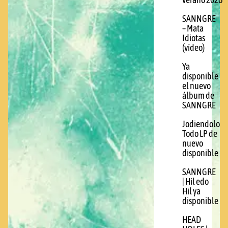
verano 2026
SANNGRE
– Mata
Idiotas
(vídeo)
Ya
disponible
el nuevo
álbum de
SANNGRE
Jodiendolo
Todo LP de
nuevo
disponible
SANNGRE
| Hil edo
Hil ya
disponible
HEAD