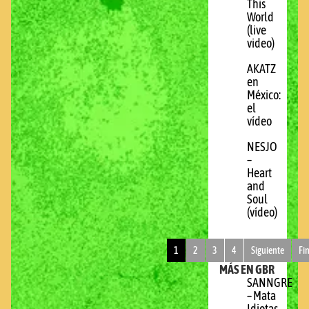
This
World
(live
video)
AKATZ
en
México:
el
vídeo
NESJO
–
Heart
and
Soul
(vídeo)
1
2
3
4
Siguiente
Fi
MÁS EN GBR
SANNGRE
– Mata