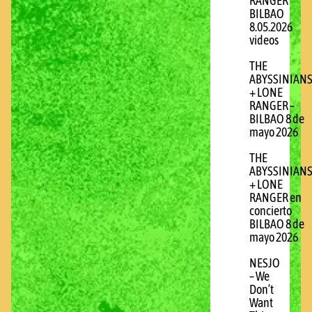
RANGER
BILBAO
8.05.2026
videos
THE
ABYSSINIAN
+ LONE
RANGER –
BILBAO 8 de
mayo 2026
THE
ABYSSINIAN
+ LONE
RANGER en
concierto
BILBAO 8 de
mayo 2026
NESJO
– We
Don’t
Want