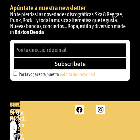
Apúntate a nuestra newsletter
No te pierdas las novedades discográficas: Ska & Reggae,
Punk, Rock… y toda la música alternativa que te gusta.
Nuevas bandas, conciertos… Ropa, estilo y diversión made
in
Brixton Denda
Subscríbete
Por favor, acepta nuestra
política de privacidad
BRIXTON
TU
CONTACTA
CUENTA
CON
BRIXTON
Brixton
NOSOTROS
DENDA -
Records
Mi
SHOP
cuenta
Por
GBR
Somera
24
Carrito
favor,
Música