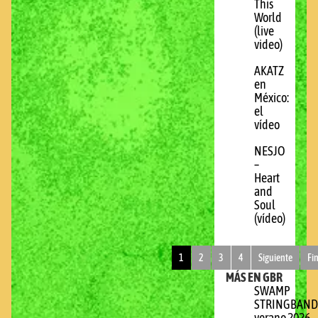
This
World
(live
video)
AKATZ
en
México:
el
vídeo
NESJO
–
Heart
and
Soul
(vídeo)
1
2
3
4
Siguiente
Fi
MÁS EN GBR
SWAMP
STRINGBAND