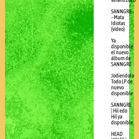
verano 2026
SANNGRE
– Mata
Idiotas
(vídeo)
Ya
disponible
el nuevo
álbum de
SANNGRE
Jodiendolo
Todo LP de
nuevo
disponible
SANNGRE
| Hil edo
Hil ya
disponible
HEAD