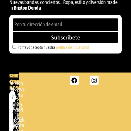
Nuevas bandas, conciertos… Ropa, estilo y diversión made
in
Brixton Denda
Subscríbete
Por favor, acepta nuestra
política de privacidad
BRIXTON
TU
CONTACTA
CUENTA
CON
BRIXTON
Brixton
NOSOTROS
DENDA -
Records
Mi
SHOP
cuenta
Por
GBR
Somera
24
Carrito
favor,
Música
48005 -
Brixton
acepta
BILBAO
Brixton
nuestra
Finalizar
Shop
(+34)
compra
política de
Enviar
94