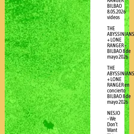
RANGER
BILBAO
8.05.2026
videos
THE
ABYSSINIAN
+ LONE
RANGER –
BILBAO 8 de
mayo 2026
THE
ABYSSINIAN
+ LONE
RANGER en
concierto
BILBAO 8 de
mayo 2026
NESJO
– We
Don’t
Want