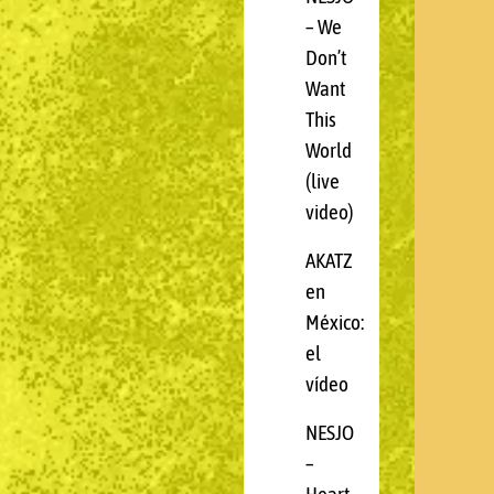
– We
Don’t
Want
This
World
(live
video)
AKATZ
en
México:
el
vídeo
NESJO
–