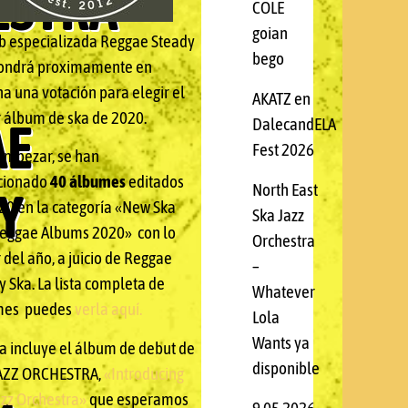
ESTRA
COLE
goian
b especializada Reggae Steady
bego
ondrá proximamente en
a una votación para elegir el
AKATZ en
 álbum de ska de 2020.
AE
DalecandELA
Fest 2026
empezar, se han
cionado
40 álbumes
editados
North East
Y
20 en la categoría «New Ska
Ska Jazz
eggae Albums 2020» con lo
Orchestra
 del año, a juicio de Reggae
–
y Ska. La lista completa de
Whatever
mes puedes
verla aquí.
Lola
Wants ya
ta incluye el álbum de debut de
disponible
AZZ ORCHESTRA,
«Introducing
azz Orchestra»
que esperamos