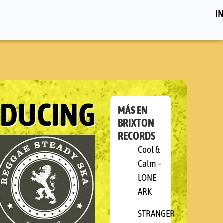
IN
ODUCING
MÁS EN
BRIXTON
RECORDS
Cool &
Calm –
LONE
ARK
STRANGER