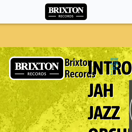
Brixton
ener
INTR
o 28,
202
Records
1
JAH
JAZZ