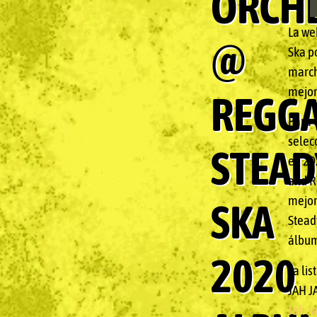
ORCH
La we
@
Ska p
march
mejor
REGG
Para 
selec
STEAD
en 20
and R
mejor
SKA
Stead
álbu
2020
La lis
JAH J
Jah J