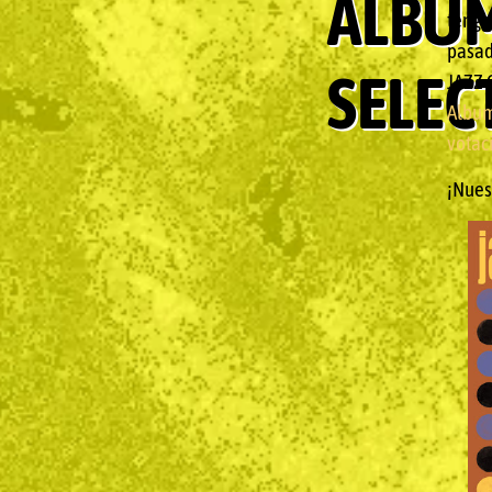
ALBU
tenga
pasad
SELEC
JAZZ 
Album
votac
¡Nuest