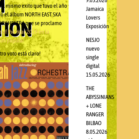
M
9.05.2026
 el mismo exito que tuvo el año
Jamaica
o el álbum NORTH EAST SKA
Lovers
TION
ORCHESTRA que se proclamo
Exposición
 of the Year 2019 en la
NESJO
ión popular
nuevo
ro voto está claro!
single
digital
15.05.2026
THE
ABYSSINIANS
+ LONE
RANGER
BILBAO
8.05.2026