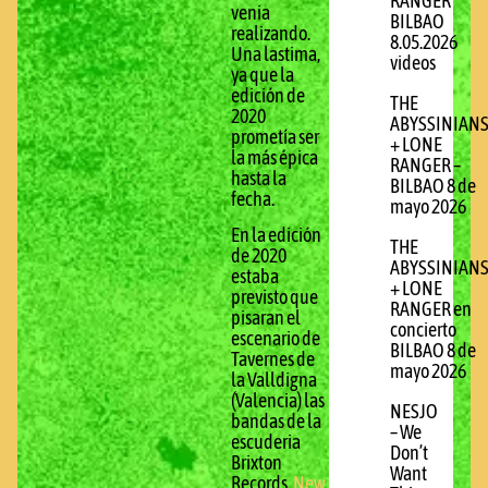
RANGER
venia
BILBAO
realizando.
8.05.2026
Una lastima,
videos
ya que la
edición de
THE
2020
ABYSSINIAN
prometía ser
+ LONE
la más épica
RANGER –
hasta la
BILBAO 8 de
fecha.
mayo 2026
En la edición
THE
de 2020
ABYSSINIAN
estaba
+ LONE
previsto que
RANGER en
pisaran el
concierto
escenario de
BILBAO 8 de
Tavernes de
mayo 2026
la Valldigna
(Valencia) las
NESJO
bandas de la
– We
escuderia
Don’t
Brixton
Want
Records,
New