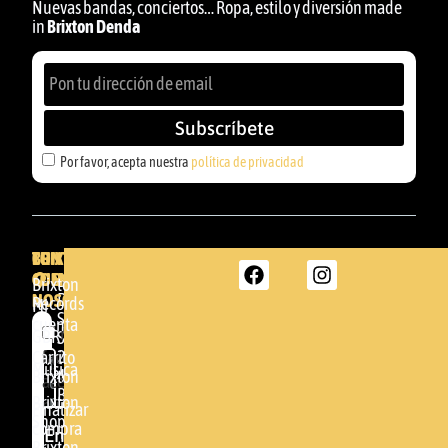
Nuevas bandas, conciertos… Ropa, estilo y diversión made
in
Brixton Denda
Subscríbete
Por favor, acepta nuestra
política de privacidad
BRIXTON
TU
CONTACTA
CUENTA
CON
BRIXTON
Brixton
NOSOTROS
DENDA -
Records
Mi
SHOP
cuenta
Por
GBR
Somera
24
Carrito
favor,
Música
48005 -
Brixton
acepta
BILBAO
Brixton
nuestra
Finalizar
Shop
(+34)
compra
política de
Enviar
94