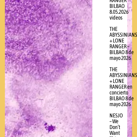
RANGER
BILBAO
8.05.2026
videos
THE
ABYSSINIAN
+ LONE
RANGER –
BILBAO 8 de
mayo 2026
THE
ABYSSINIAN
+ LONE
RANGER en
concierto
BILBAO 8 de
mayo 2026
NESJO
– We
Don’t
Want