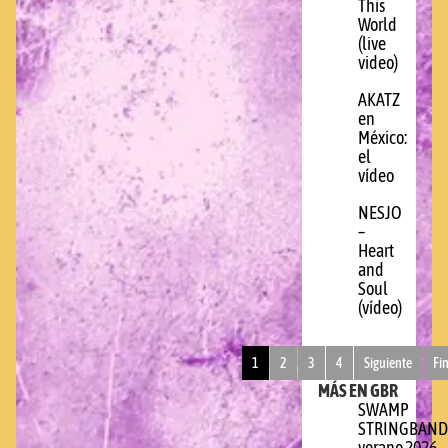
This
World
(live
video)
AKATZ
en
México:
el
vídeo
NESJO
–
Heart
and
Soul
(vídeo)
1
2
3
4
Siguiente
Fi
MÁS EN GBR
SWAMP
STRINGBAND