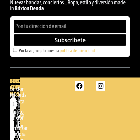
Nuevas bandas, conciertos… Ropa, estilo y diversión made
in
Brixton Denda
Subscríbete
Por favor, acepta nuestra
política de privacidad
BRIXTON
TU
CONTACTA
CUENTA
CON
BRIXTON
Brixton
NOSOTROS
DENDA -
Records
Mi
SHOP
cuenta
Por
GBR
Somera
24
Carrito
favor,
Música
48005 -
Brixton
acepta
BILBAO
Brixton
nuestra
Finalizar
Shop
(+34)
compra
política de
Enviar
94