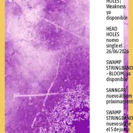
HOLES |
Weakness
ya
disponible
HEAD
HOLES
nuevo
single el
26/06/2026
SWAMP
STRINGBAND
– BLOOM | ya
disponible
SANNGRE
nuevo álbum
próximament
SWAMP
STRINGBAND
nuevo single
el 5 de junio