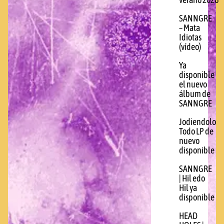
verano 2026
SANNGRE
– Mata
Idiotas
(vídeo)
Ya
disponible
el nuevo
álbum de
SANNGRE
Jodiendolo
Todo LP de
nuevo
disponible
SANNGRE
| Hil edo
Hil ya
disponible
HEAD