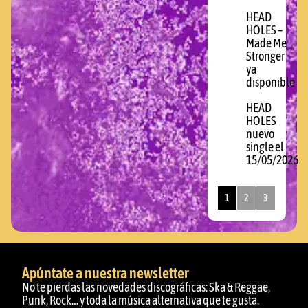
HEAD
HOLES –
Made Me
Stronger
ya
disponible
HEAD
HOLES
nuevo
single el
15/05/2026
1
2
3
Apúntate a nuestra newsletter
No te pierdas las novedades discográficas: Ska & Reggae,
Punk, Rock… y toda la música alternativa que te gusta.