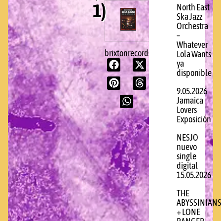
1)
North East
Ska Jazz
Orchestra
–
Whatever
brixtonrecords.com
Lola Wants
ya
disponible
9.05.2026
Jamaica
Lovers
Exposición
NESJO
nuevo
single
digital
15.05.2026
THE
ABYSSINIAN
+ LONE