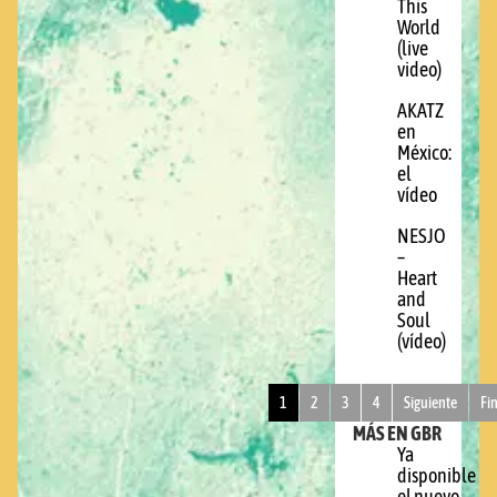
This
World
(live
video)
AKATZ
en
México:
el
vídeo
NESJO
–
Heart
and
Soul
(vídeo)
1
2
3
4
Siguiente
Fi
MÁS EN GBR
Ya
disponible