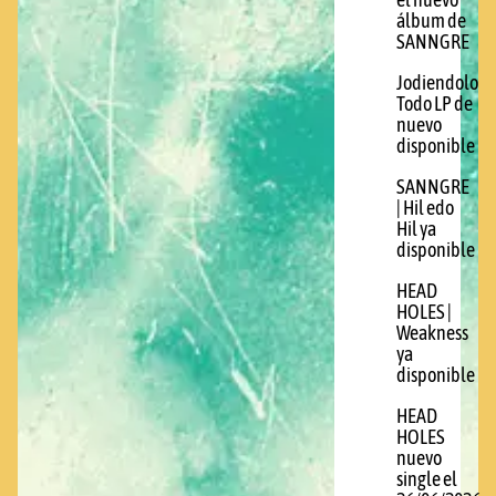
el nuevo
álbum de
SANNGRE
Jodiendolo
Todo LP de
nuevo
disponible
SANNGRE
| Hil edo
Hil ya
disponible
HEAD
HOLES |
Weakness
ya
disponible
HEAD
HOLES
nuevo
single el