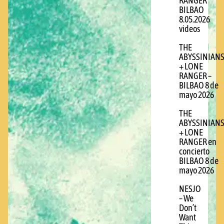
RANGER
BILBAO
8.05.2026
videos
THE
ABYSSINIAN
+ LONE
RANGER –
BILBAO 8 de
mayo 2026
THE
ABYSSINIAN
+ LONE
RANGER en
concierto
BILBAO 8 de
mayo 2026
NESJO
– We
Don’t
Want