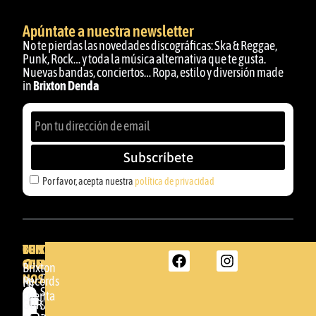
Apúntate a nuestra newsletter
No te pierdas las novedades discográficas: Ska & Reggae,
Punk, Rock… y toda la música alternativa que te gusta.
Nuevas bandas, conciertos… Ropa, estilo y diversión made
in
Brixton Denda
Subscríbete
Por favor, acepta nuestra
política de privacidad
BRIXTON
TU
CONTACTA
CUENTA
CON
BRIXTON
Brixton
NOSOTROS
DENDA -
Records
Mi
SHOP
cuenta
Por
GBR
Somera