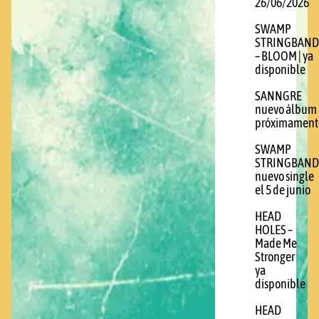
26/06/2026
SWAMP
STRINGBAND
– BLOOM | ya
disponible
SANNGRE
nuevo álbum
próximament
SWAMP
STRINGBAND
nuevo single
el 5 de junio
HEAD
HOLES –
Made Me
Stronger
ya
disponible
HEAD