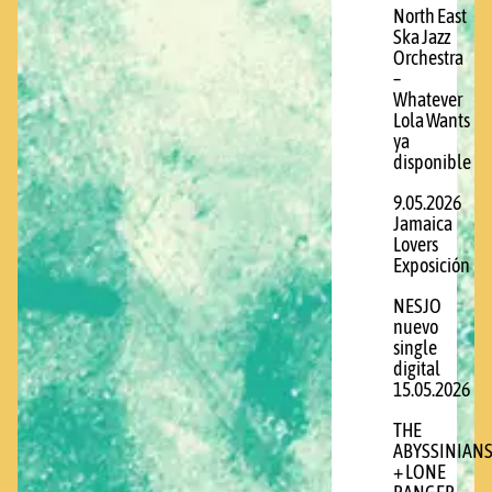
North East
Ska Jazz
Orchestra
–
Whatever
Lola Wants
ya
disponible
9.05.2026
Jamaica
Lovers
Exposición
NESJO
nuevo
single
digital
15.05.2026
THE
ABYSSINIAN
+ LONE