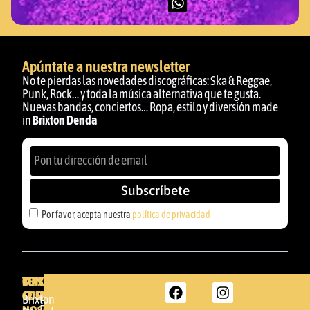
Apúntate a nuestra newsletter
No te pierdas las novedades discográficas: Ska & Reggae,
Punk, Rock… y toda la música alternativa que te gusta.
Nuevas bandas, conciertos… Ropa, estilo y diversión made
in
Brixton Denda
Subscríbete
Por favor, acepta nuestra
política de privacidad
BRIXTON
TU
CONTACTA
CUENTA
CON
BRIXTON
Brixton
DENDA -