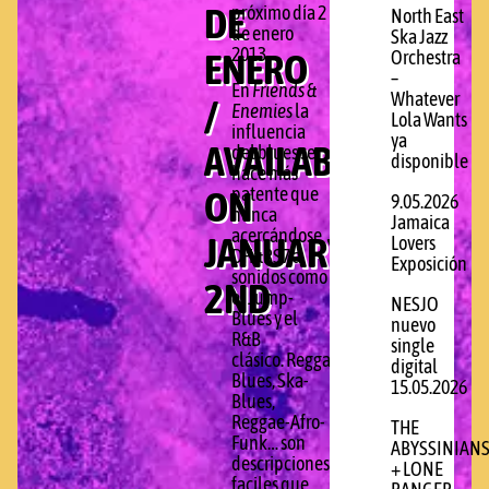
DE
próximo día 2
North East
de enero
Ska Jazz
2013.
ENERO
Orchestra
–
En
Friends &
Whatever
/
Enemies
la
Lola Wants
influencia
ya
AVAILABLE
del blues se
disponible
hace más
ON
patente que
9.05.2026
nunca
Jamaica
acercándose
JANUARY
Lovers
DH&RS7 a
Exposición
sonidos como
2ND
el Jump-
NESJO
Blues y el
nuevo
R&B
single
clásico. Reggae-
digital
Blues, Ska-
15.05.2026
Blues,
Reggae-Afro-
THE
Funk… son
ABYSSINIAN
descripciones
+ LONE
faciles que