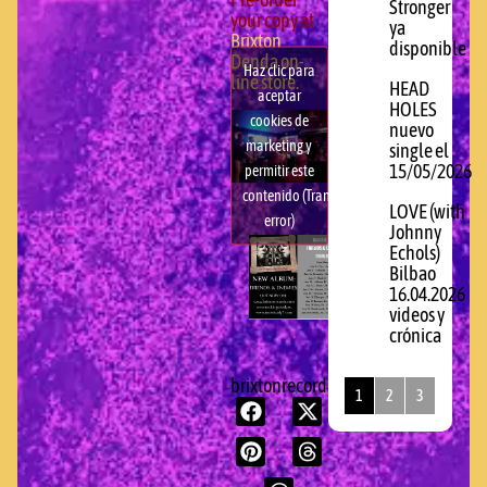
Pre-order
Stronger
your copy at
ya
Brixton
disponible
Denda on-
Haz clic para
line store.
HEAD
aceptar
HOLES
cookies de
nuevo
marketing y
single el
15/05/2026
permitir este
contenido (Translation
LOVE (with
error)
Johnny
Echols)
Bilbao
16.04.2026
videos y
crónica
brixtonrecords.com
1
2
3