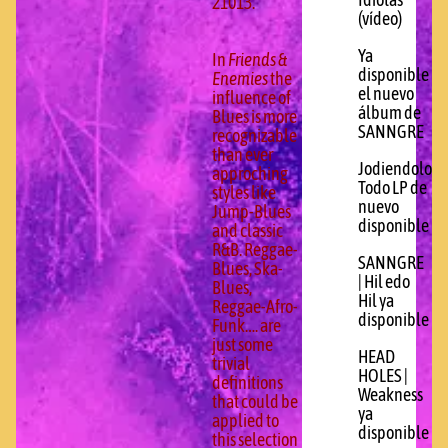
Idiotas
21013.
(vídeo)
Ya
In
Friends &
disponible
Enemies
the
el nuevo
influence of
álbum de
Blues is more
SANNGRE
recognizable
than ever
Jodiendolo
approching
Todo LP de
styles like
nuevo
Jump-Blues
disponible
and classic
R&B.
Reggae-
SANNGRE
Blues, Ska-
| Hil edo
Blues,
Hil ya
Reggae-Afro-
disponible
Funk…. are
just some
HEAD
trivial
HOLES |
definitions
Weakness
that could be
ya
applied to
disponible
this selection