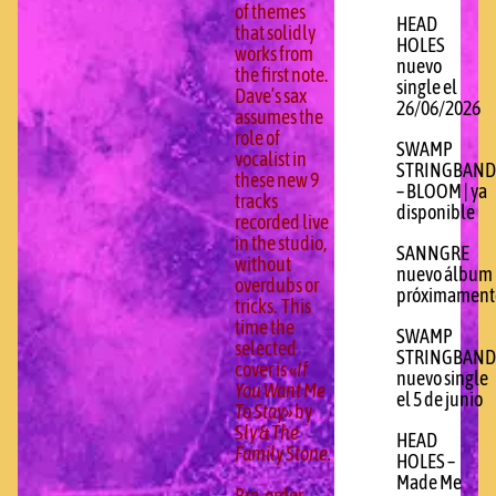
of themes
HEAD
that solidly
HOLES
works from
nuevo
the first note.
single el
Dave’s sax
26/06/2026
assumes the
role of
SWAMP
vocalist in
STRINGBAND
these new 9
– BLOOM | ya
tracks
disponible
recorded live
in the studio,
SANNGRE
without
nuevo álbum
overdubs or
próximament
tricks. This
time the
SWAMP
selected
STRINGBAND
cover is «
If
nuevo single
You Want Me
el 5 de junio
To Stay»
by
S
ly & The
HEAD
Family Stone.
HOLES –
Made Me