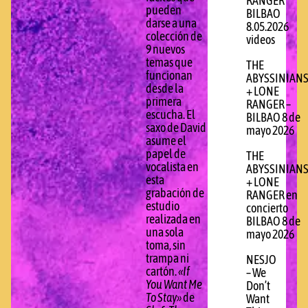
RANGER
pueden
BILBAO
darse a una
8.05.2026
colección de
videos
9 nuevos
temas que
THE
funcionan
ABYSSINIAN
desde la
+ LONE
primera
RANGER –
escucha. El
BILBAO 8 de
saxo de David
mayo 2026
asume el
papel de
THE
vocalista en
ABYSSINIAN
esta
+ LONE
grabación de
RANGER en
estudio
concierto
realizada en
BILBAO 8 de
una sola
mayo 2026
toma, sin
trampa ni
NESJO
cartón.
«If
– We
You Want Me
Don’t
To Stay»
de
Want