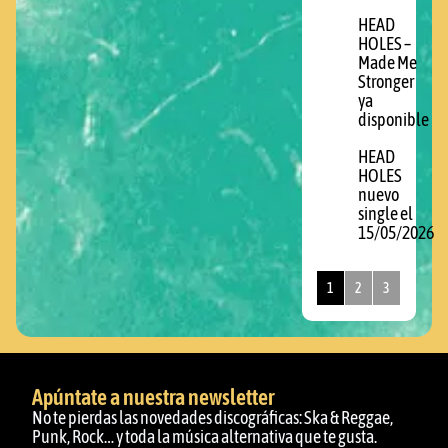
HEAD
HOLES –
Made Me
Stronger
ya
disponible
HEAD
HOLES
nuevo
single el
15/05/2026
1
2
3
Apúntate a nuestra newsletter
No te pierdas las novedades discográficas: Ska & Reggae,
Punk, Rock… y toda la música alternativa que te gusta.