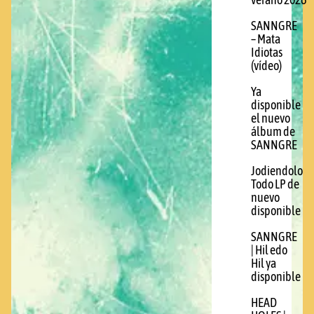
verano 2026
SANNGRE
– Mata
Idiotas
(vídeo)
Ya
disponible
el nuevo
álbum de
SANNGRE
Jodiendolo
Todo LP de
nuevo
disponible
SANNGRE
| Hil edo
Hil ya
disponible
HEAD