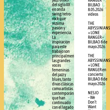
jazz/blues
RANGER
del siglo XX
BILBAO
en onda
8.05.2026
swing/retro-
videos
rock que
THE
rezuma
ABYSSINIAN
pasión y
+ LONE
experiencia.
RANGER –
La
BILBAO 8 de
inspiración
mayo 2026
para este
trabajo son
THE
principalmente
ABYSSINIAN
las grandes
+ LONE
voces
RANGER en
femeninas
concierto
del jazz y
BILBAO 8 de
blues, tanto
mayo 2026
divas clásicas
como artistas
NESJO
contemporáneas
– We
que han
Don’t
continuado
Want
con el legado