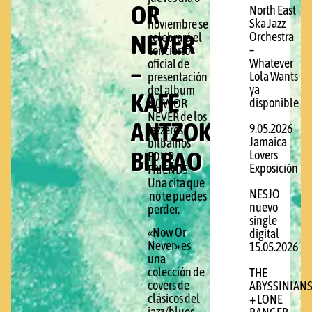
OR
North East
de
Ska Jazz
noviembre se
NEVER
Orchestra
celebrará el
–
concierto
Whatever
oficial de
–
Lola Wants
presentación
ya
del album
KAFE
disponible
NOW OR
NEVER de los
ANTZOKIA
9.05.2026
jazzeros
Jamaica
bilbainos
BILBAO
Lovers
FOUR
Exposición
FRIENDS.
Una cita que
NESJO
no te puedes
nuevo
perder.
single
«Now Or
digital
Never» es
15.05.2026
una
colección de
THE
covers de
ABYSSINIAN
clásicos del
+ LONE