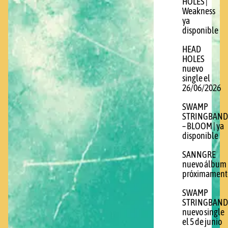
HOLES |
Weakness
ya
disponible
HEAD
HOLES
nuevo
single el
26/06/2026
SWAMP
STRINGBAND
– BLOOM | ya
disponible
SANNGRE
nuevo álbum
próximament
SWAMP
STRINGBAND
nuevo single
el 5 de junio