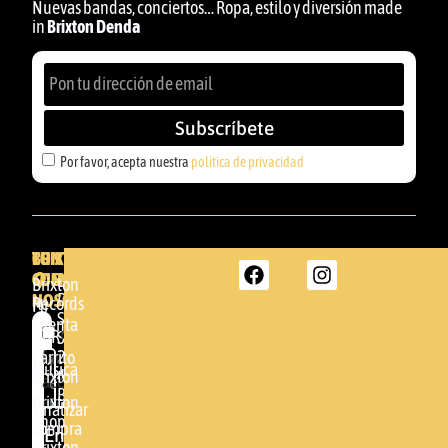
Nuevas bandas, conciertos… Ropa, estilo y diversión made
in
Brixton Denda
Subscríbete
Por favor, acepta nuestra
política de privacidad
BRIXTON
TU
CONTACTA
CUENTA
CON
BRIXTON
Brixton
NOSOTROS
DENDA -
Records
Mi
SHOP
cuenta
Por
GBR
Somera
24
Carrito
favor,
Música
48005 -
Brixton
acepta
BILBAO
Brixton
nuestra
Finalizar
Shop
(+34)
compra
política de
Enviar
94