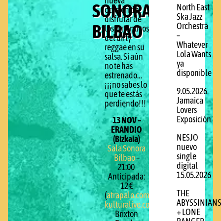
nueva
SONORA
North East
ocasión de
Ska Jazz
disfrutar de
BILBAO
Orchestra
los auténticos reyes
–
del dirty
Whatever
reggae en su
Lola Wants
salsa. Si aún
ya
no te has
disponible
estrenado…
¡¡¡no sabes lo
9.05.2026
que te estás
Jamaica
perdiendo!!!
Lovers
Exposición
13 NOV –
ERANDIO
NESJO
(Bizkaia)
nuevo
Sala Sonora
single
Bilbao
–
digital
21:00
15.05.2026
Anticipada:
12 €
THE
(
atrapalo.com
,
ABYSSINIAN
kulturalive.com
,
+ LONE
Brixton