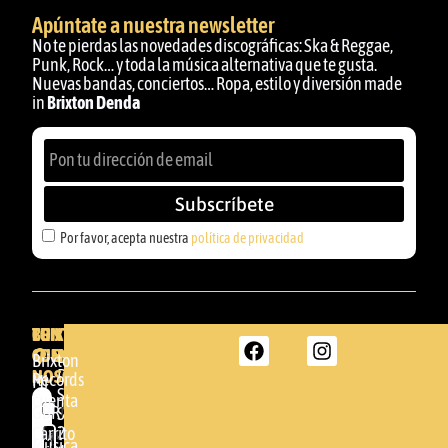
Apúntate a nuestra newsletter
No te pierdas las novedades discográficas: Ska & Reggae,
Punk, Rock… y toda la música alternativa que te gusta.
Nuevas bandas, conciertos… Ropa, estilo y diversión made
in
Brixton Denda
Subscríbete
Por favor, acepta nuestra
política de privacidad
BRIXTON
TU
CONTACTA
CUENTA
CON
BRIXTON
Brixton
NOSOTROS
DENDA -
Records
Mi
SHOP
cuenta
Por
GBR
Somera
24
Carrito
favor,
Música