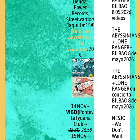
RANGER
Denda,
BILBAO
Power
8.05.2026
Records,
videos
Streetwarriors)
Taquilla: 15 €
THE
Bono The
ABYSSINIAN
Aggrolites +
+ LONE
The
RANGER –
Skatalites
: 20
BILBAO 8 de
€
mayo 2026
THE
ABYSSINIAN
+ LONE
RANGER en
concierto
BILBAO 8 de
14 NOV –
mayo 2026
VIGO
(Pontevedra) –
La Iguana
NESJO
Club –
– We
22:30
23:59
Don’t
15 NOV –
Want