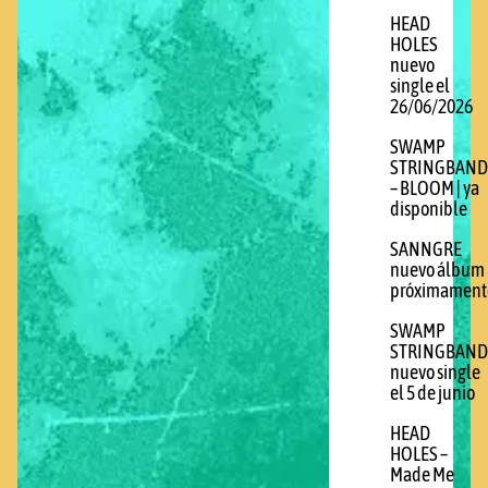
HEAD
HOLES
nuevo
single el
26/06/2026
SWAMP
STRINGBAND
– BLOOM | ya
disponible
SANNGRE
nuevo álbum
próximament
SWAMP
STRINGBAND
nuevo single
el 5 de junio
HEAD
HOLES –
Made Me