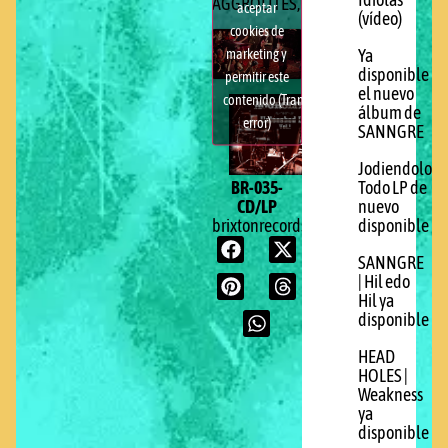
Idiotas
AGGROLITES,
aquí
aceptar
(vídeo)
cookies de
marketing y
Ya
disponible
permitir este
el nuevo
contenido (Translation
álbum de
error)
SANNGRE
Jodiendolo
BR-035-
Todo LP de
CD/LP
nuevo
brixtonrecords.com
disponible
SANNGRE
| Hil edo
Hil ya
disponible
HEAD
HOLES |
Weakness
ya
disponible