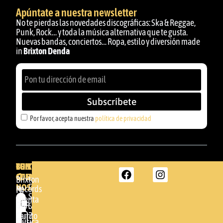
Apúntate a nuestra newsletter
No te pierdas las novedades discográficas: Ska & Reggae,
Punk, Rock… y toda la música alternativa que te gusta.
Nuevas bandas, conciertos… Ropa, estilo y diversión made
in
Brixton Denda
Subscríbete
Por favor, acepta nuestra
política de privacidad
BRIXTON
TU
CONTACTA
CUENTA
CON
BRIXTON
Brixton
NOSOTROS
DENDA -
Records
Mi
SHOP
cuenta
Por
GBR
Somera
24
Carrito
favor,
Música