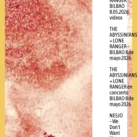
RANGER
BILBAO
8.05.2026
videos
THE
ABYSSINIAN
+ LONE
RANGER –
BILBAO 8 de
mayo 2026
THE
ABYSSINIAN
+ LONE
RANGER en
concierto
BILBAO 8 de
mayo 2026
NESJO
– We
Don’t
Want