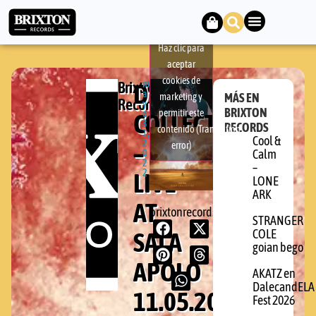
Haz clic para
aceptar
cookies de
Brixton
DROP
m
a
MÁS EN
marketing y
Records
y
BRIXTON
permitir este
COLLECTIVE
o
3
RECORDS
contenido (Translation
1,
Cool &
–
2
error)
0
Calm
2
–
LIVE
2
LONE
ARK
AT
brixtonrecords.com
STRANGER
SALA
COLE
goian bego
APOLO
AKATZ en
DalecandELA
11.05.2022
Fest 2026