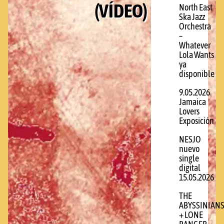
(VÍDEO)
North East
Ska Jazz
Orchestra
–
Whatever
Lola Wants
ya
disponible
9.05.2026
Jamaica
Lovers
Exposición
NESJO
nuevo
single
digital
15.05.2026
THE
ABYSSINIAN
+ LONE