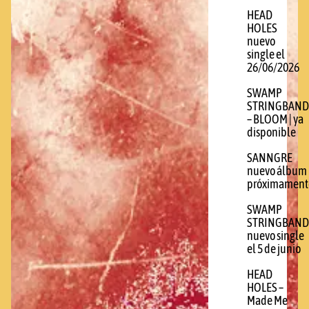
HEAD
HOLES
nuevo
single el
26/06/2026
SWAMP
STRINGBAND
– BLOOM | ya
disponible
SANNGRE
nuevo álbum
próximament
SWAMP
STRINGBAND
nuevo single
el 5 de junio
HEAD
HOLES –
Made Me