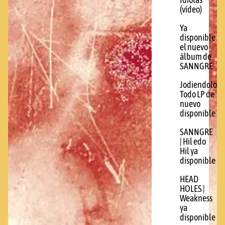
Idiotas
(vídeo)
Ya
disponible
el nuevo
álbum de
SANNGRE
Jodiendolo
Todo LP de
nuevo
disponible
SANNGRE
| Hil edo
Hil ya
disponible
HEAD
HOLES |
Weakness
ya
disponible