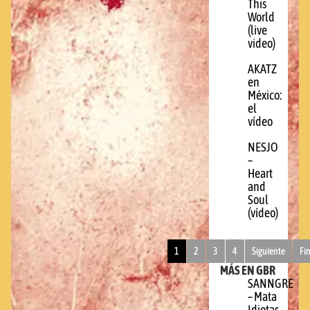
This
World
(live
video)
AKATZ
en
México:
el
vídeo
NESJO
–
Heart
and
Soul
(vídeo)
1
2
3
4
Siguiente
Fi
MÁS EN GBR
SANNGRE
– Mata