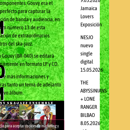
9.05.2026
componentes. Gouvy era el
Jamaica
 perfecto para capturar la
Lovers
ación de banda y audiencia, en
M
Exposición
bum número 13 de esta
ación de extraordinarios
NESJO
ros del ska-jazz.
nuevo
single
in Gouvy (BR-040) se editará
digital
O
mamente en formato LP y CD.
15.05.2026
eve más informaciones y
THE
ras tanto un tema de adelanto
M
ABYSSINIANS
uevo álbum.
+ LONE
RANGER
BILBAO
8.05.2026
clic para aceptar cookies de marketing y