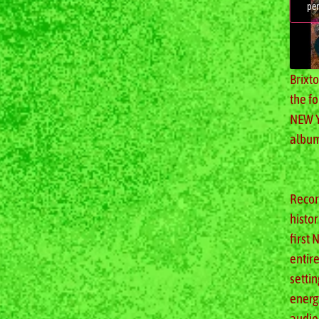
per
Brixt
the f
NEW Y
albu
Recor
histor
first 
entir
setti
energ
audie