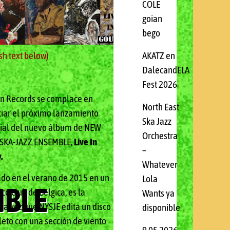
IMAMENTE!
COLE
goian
bego
sh text below)
AKATZ en
DalecandELA
Fest 2026
on Records se complace en
North East
iar el próximo lanzamiento
Ska Jazz
al del nuevo álbum de NEW
Orchestra
SKA-JAZZ ENSEMBLE,
Live In
–
.
Whatever
do en el verano de 2015 en un
Lola
MBLE
ico club de Belgica, es la
Wants ya
ra vez que NYSJE edita un disco
disponible
eto con una sección de viento