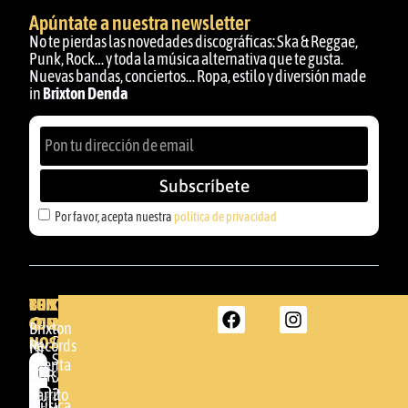
Apúntate a nuestra newsletter
No te pierdas las novedades discográficas: Ska & Reggae,
Punk, Rock… y toda la música alternativa que te gusta.
Nuevas bandas, conciertos… Ropa, estilo y diversión made
in
Brixton Denda
Subscríbete
Por favor, acepta nuestra
política de privacidad
BRIXTON
TU
CONTACTA
CUENTA
CON
BRIXTON
Brixton
NOSOTROS
DENDA -
Records
Mi
SHOP
cuenta
Por
GBR
Somera
24
Carrito
favor,
Música