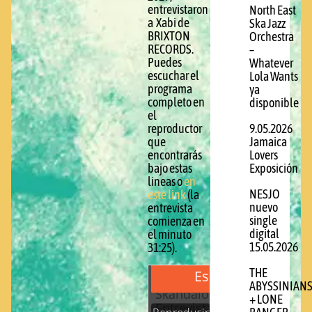
entrevistaron
North East
a Xabi de
Ska Jazz
BRIXTON
Orchestra
RECORDS.
–
Puedes
Whatever
escuchar el
Lola Wants
programa
ya
completo en
disponible
el
reproductor
9.05.2026
que
Jamaica
encontrarás
Lovers
bajo estas
Exposición
lineas o
en
NESJO
este link
(la
nuevo
entrevista
single
comienza en
digital
el minuto
15.05.2026
31:25).
THE
ABYSSINIAN
+ LONE