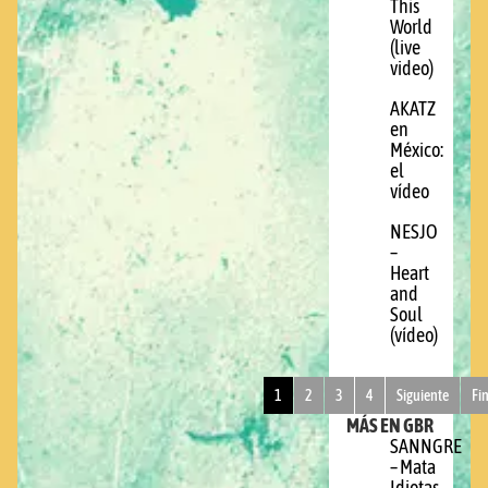
This
World
(live
video)
AKATZ
en
México:
el
vídeo
NESJO
–
Heart
and
Soul
(vídeo)
1
2
3
4
Siguiente
Fi
MÁS EN GBR
SANNGRE
– Mata