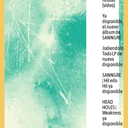
Idiotas
(vídeo)
Ya
disponible
el nuevo
álbum de
SANNGRE
Jodiendolo
Todo LP de
nuevo
disponible
SANNGRE
| Hil edo
Hil ya
disponible
HEAD
HOLES |
Weakness
ya
disponible