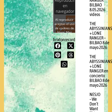
RANGER
BILBAO
8.05.2026
videos
THE
ABYSSINIAN
+ LONE
RANGER –
brixtonrecords.com
BILBAO 8 de
mayo 2026
THE
ABYSSINIAN
+ LONE
RANGER en
concierto
BILBAO 8 de
mayo 2026
NESJO
– We
Don’t
Want