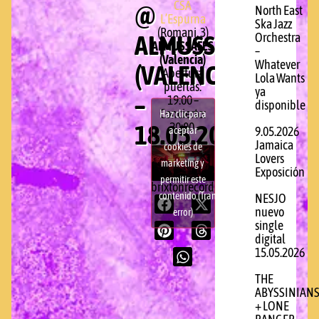
CSA
@
North East
L’Espurna
Ska Jazz
(Romani, 3)
ALMUSSAFES
Orchestra
ALMUSSAFES
–
(Valencia)
Whatever
(VALENCIA)
Apertura
Lola Wants
puertas:
ya
–
19:00 –
disponible
Concierto:
Haz clic para
18.05.2013
20:00.
aceptar
9.05.2026
Jamaica
cookies de
Lovers
marketing y
Exposición
permitir este
brixtonrecords.com
contenido (Translation
NESJO
nuevo
error)
single
digital
15.05.2026
THE
ABYSSINIAN
+ LONE