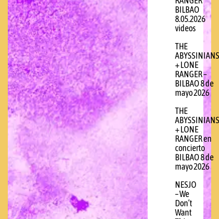
RANGER
BILBAO
8.05.2026
videos
THE
ABYSSINIAN
+ LONE
RANGER –
BILBAO 8 de
mayo 2026
THE
ABYSSINIAN
+ LONE
RANGER en
concierto
BILBAO 8 de
mayo 2026
NESJO
– We
Don’t
Want