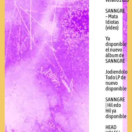
verano 2026
SANNGRE
– Mata
Idiotas
(vídeo)
Ya
disponible
el nuevo
álbum de
SANNGRE
Jodiendolo
Todo LP de
nuevo
disponible
SANNGRE
| Hil edo
Hil ya
disponible
HEAD