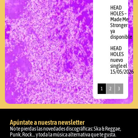
HEAD
HOLES –
Made Me
Stronger
ya
disponible
HEAD
HOLES
nuevo
single el
15/05/2026
1
2
3
Apúntate a nuestra newsletter
No te pierdas las novedades discográficas: Ska & Reggae,
Punk, Rock… y toda la música alternativa que te gusta.