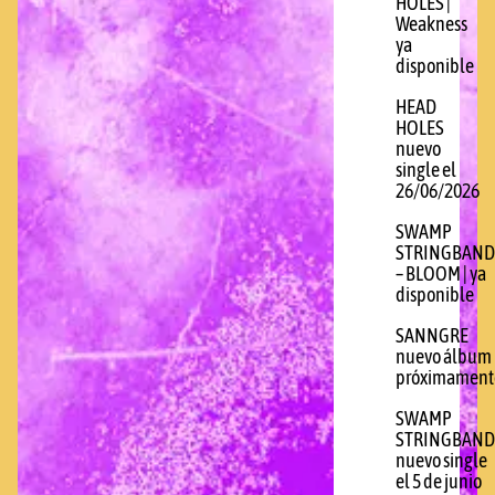
HOLES |
Weakness
ya
disponible
HEAD
HOLES
nuevo
single el
26/06/2026
SWAMP
STRINGBAND
– BLOOM | ya
disponible
SANNGRE
nuevo álbum
próximament
SWAMP
STRINGBAND
nuevo single
el 5 de junio