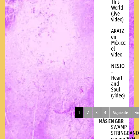
This
World
(live
video)
AKATZ
en
México:
el
vídeo
NESJO
–
Heart
and
Soul
(vídeo)
1
2
3
4
Siguiente
Fi
MÁS EN GBR
SWAMP
STRINGBAND