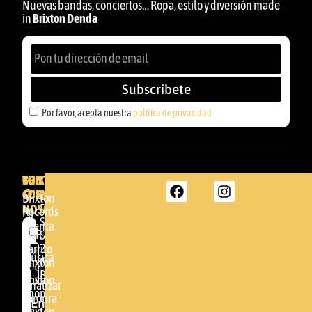
Nuevas bandas, conciertos… Ropa, estilo y diversión made
in
Brixton Denda
Subscríbete
Por favor, acepta nuestra
política de privacidad
BRIXTON
TU
CONTACTA
CUENTA
CON
BRIXTON
Brixton
NOSOTROS
DENDA -
Records
Mi
SHOP
cuenta
Por
GBR
Somera
24
Carrito
favor,
Música
48005 -
Brixton
acepta
BILBAO
Brixton
nuestra
Finalizar
Shop
(+34)
compra
política de
Enviar
94