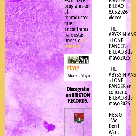
RANGER
escuchar el
BILBAO
programa en
8.05.2026
el
videos
reproductor
que
THE
encontrarás
ABYSSINIAN
bajo estas
+ LONE
lineas, o
en
RANGER –
este link
BILBAO 8 de
mayo 2026
THE
ABYSSINIAN
Akatz – Yuyu
+ LONE
RANGER en
Discografía
concierto
en BRIXTON
BILBAO 8 de
RECORDS:
mayo 2026
NESJO
– We
Don’t
Want