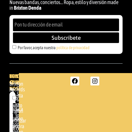
Nuevas bandas, conciertos… Ropa, estilo y diversión made
in
Brixton Denda
Subscríbete
Por favor, acepta nuestra
política de privacidad
BRIXTON
TU
CONTACTA
CUENTA
CON
BRIXTON
Brixton
NOSOTROS
DENDA -
Records
Mi
SHOP
cuenta
Por
GBR
Somera
24
Carrito
favor,
Música
48005 -
Brixton
acepta
BILBAO
Brixton
nuestra
Finalizar
Shop
(+34)
compra
política de
Enviar
94