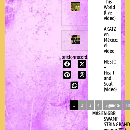
This
World
(live
video)
AKATZ
en
México:
el
vídeo
brixtonrecords.com
NESJO
–
Heart
and
Soul
(vídeo)
1
2
3
4
Siguiente
Fi
MÁS EN GBR
SWAMP
STRINGBAND