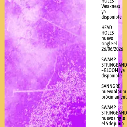
HOLES |
Weakness
ya
disponible
HEAD
HOLES
nuevo
single el
26/06/2026
SWAMP
STRINGBAND
– BLOOM | ya
disponible
SANNGRE
nuevo álbum
próximament
SWAMP
STRINGBAND
nuevo single
el 5 de junio