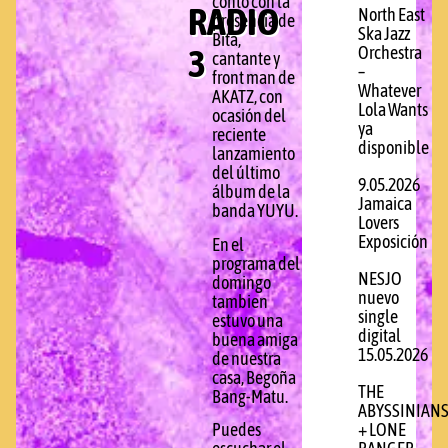
contó con la
RADIO
North East
presencia de
Ska Jazz
Bita,
3
Orchestra
cantante y
–
front man de
Whatever
AKATZ, con
Lola Wants
ocasión del
ya
reciente
disponible
lanzamiento
del último
9.05.2026
álbum de la
Jamaica
banda YUYU.
Lovers
Exposición
En el
programa del
NESJO
domingo
nuevo
tambien
single
estuvo una
digital
buena amiga
15.05.2026
de nuestra
casa, Begoña
THE
Bang-Matu.
ABYSSINIAN
+ LONE
Puedes