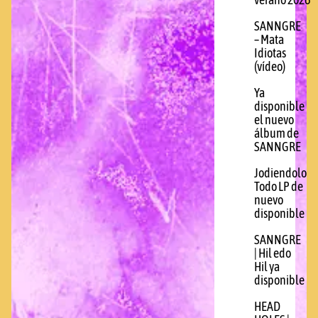
verano 2026
SANNGRE
– Mata
Idiotas
(vídeo)
Ya
disponible
el nuevo
álbum de
SANNGRE
Jodiendolo
Todo LP de
nuevo
disponible
SANNGRE
| Hil edo
Hil ya
disponible
HEAD