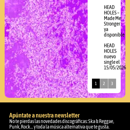
HEAD
HOLES –
Made Me
Stronger
ya
disponible
HEAD
HOLES
nuevo
single el
15/05/2026
1
2
3
Apúntate a nuestra newsletter
No te pierdas las novedades discográficas: Ska & Reggae,
Punk, Rock… y toda la música alternativa que te gusta.