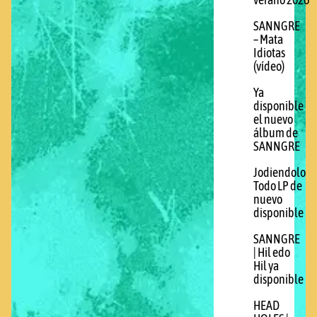
verano 2026
SANNGRE
– Mata
Idiotas
(vídeo)
Ya
disponible
el nuevo
álbum de
SANNGRE
Jodiendolo
Todo LP de
nuevo
disponible
SANNGRE
| Hil edo
Hil ya
disponible
HEAD