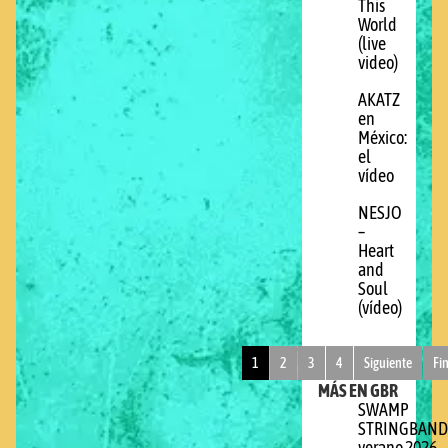
This
World
(live
video)
AKATZ
en
México:
el
vídeo
NESJO
–
Heart
and
Soul
(vídeo)
1
2
3
4
Siguiente
Fi
MÁS EN GBR
SWAMP
STRINGBAND