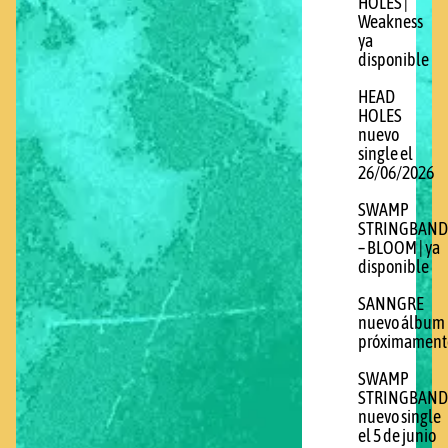
HOLES |
Weakness
ya
disponible
HEAD
HOLES
nuevo
single el
26/06/2026
SWAMP
STRINGBAND
– BLOOM | ya
disponible
SANNGRE
nuevo álbum
próximament
SWAMP
STRINGBAND
nuevo single
el 5 de junio