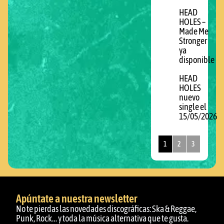
HEAD
HOLES –
Made Me
Stronger
ya
disponible
HEAD
HOLES
nuevo
single el
15/05/2026
1
2
3
Apúntate a nuestra newsletter
No te pierdas las novedades discográficas: Ska & Reggae,
Punk, Rock… y toda la música alternativa que te gusta.