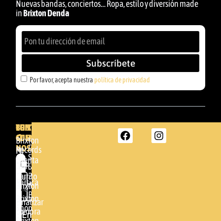
Nuevas bandas, conciertos… Ropa, estilo y diversión made
in
Brixton Denda
Subscríbete
Por favor, acepta nuestra
política de privacidad
BRIXTON
TU
CONTACTA
CUENTA
CON
BRIXTON
Brixton
NOSOTROS
DENDA -
Records
Mi
SHOP
cuenta
Por
GBR
Somera
24
Carrito
favor,
Música
48005 -
Brixton
acepta
BILBAO
Brixton
nuestra
Finalizar
Shop
(+34)
compra
política de
Enviar
94