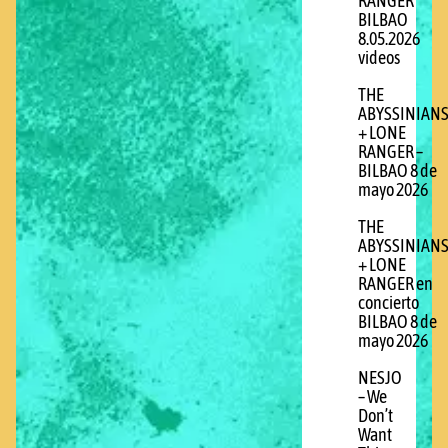
RANGER
BILBAO
8.05.2026
videos
THE
ABYSSINIAN
+ LONE
RANGER –
BILBAO 8 de
mayo 2026
THE
ABYSSINIAN
+ LONE
RANGER en
concierto
BILBAO 8 de
mayo 2026
NESJO
– We
Don’t
Want