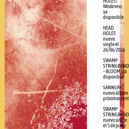
HOLES |
Weakness
ya
disponible
HEAD
HOLES
nuevo
single el
26/06/2026
SWAMP
STRINGBAND
– BLOOM | ya
disponible
SANNGRE
nuevo álbum
próximament
SWAMP
STRINGBAND
nuevo single
el 5 de junio