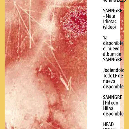
verano 2026
SANNGRE
– Mata
Idiotas
(vídeo)
Ya
disponible
el nuevo
álbum de
SANNGRE
Jodiendolo
Todo LP de
nuevo
disponible
SANNGRE
| Hil edo
Hil ya
disponible
HEAD