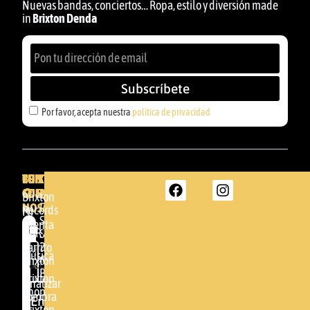
Nuevas bandas, conciertos… Ropa, estilo y diversión made
in
Brixton Denda
Subscríbete
Por favor, acepta nuestra
política de privacidad
BRIXTON
TU
CONTACTA
CUENTA
CON
BRIXTON
Brixton
NOSOTROS
DENDA -
Records
Mi
SHOP
cuenta
Por
GBR
Somera
24
Carrito
favor,
Música
48005 -
Brixton
acepta
BILBAO
Brixton
nuestra
Finalizar
Shop
(+34)
compra
política de
Enviar
94