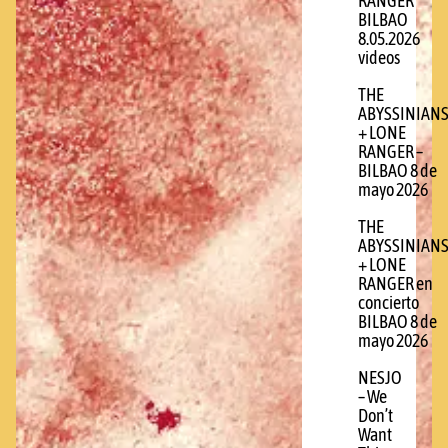
RANGER
BILBAO
8.05.2026
videos
THE
ABYSSINIAN
+ LONE
RANGER –
BILBAO 8 de
mayo 2026
THE
ABYSSINIAN
+ LONE
RANGER en
concierto
BILBAO 8 de
mayo 2026
NESJO
– We
Don’t
Want