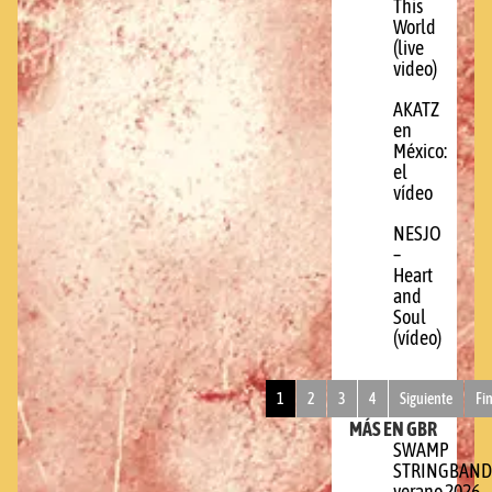
This
World
(live
video)
AKATZ
en
México:
el
vídeo
NESJO
–
Heart
and
Soul
(vídeo)
1
2
3
4
Siguiente
Fi
MÁS EN GBR
SWAMP
STRINGBAND