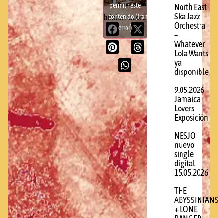
permitir este
North East
Ska Jazz
contenido (Translation
brixtonrecords.com
Orchestra
error)
–
Whatever
Lola Wants
ya
disponible
9.05.2026
Jamaica
Lovers
Exposición
NESJO
nuevo
single
digital
15.05.2026
THE
ABYSSINIAN
+ LONE