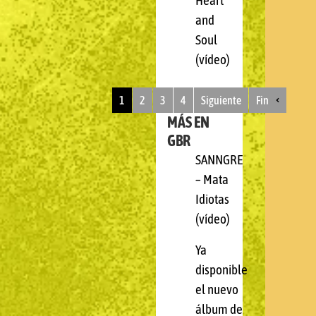
Heart
and
Soul
(vídeo)
1
2
3
4
Siguiente
Fin
MÁS EN
GBR
SANNGRE
– Mata
Idiotas
(vídeo)
Ya
disponible
el nuevo
álbum de