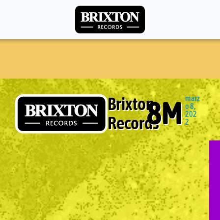
Brixton
marz
8M
o 8,
202
Records
2