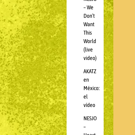
– We
Don’t
Want
This
World
(live
video)
AKATZ
en
México:
el
vídeo
NESJO
–