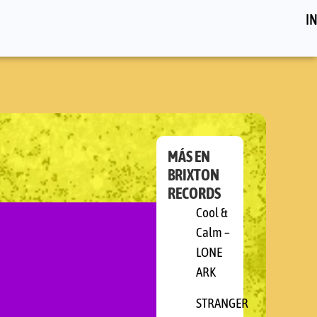
IN
MÁS EN
BRIXTON
RECORDS
Cool &
Calm –
LONE
ARK
STRANGER