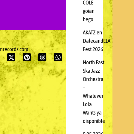
COLE
goian
bego
AKATZ en
DalecandELA
Fest 2026
onrecords.com
North East
Ska Jazz
Orchestra
–
Whatever
Lola
Wants ya
disponible