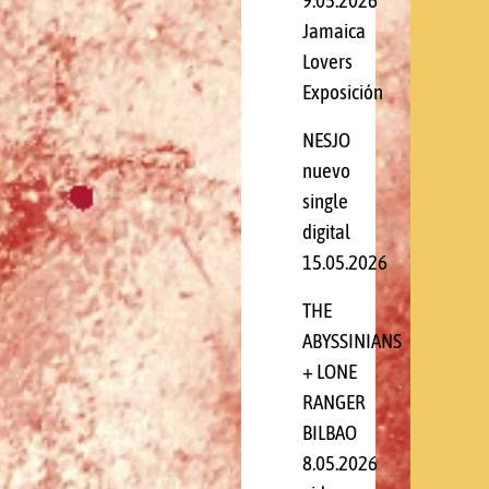
9.05.2026
Jamaica
Lovers
Exposición
NESJO
nuevo
single
digital
15.05.2026
THE
ABYSSINIANS
+ LONE
RANGER
BILBAO
8.05.2026