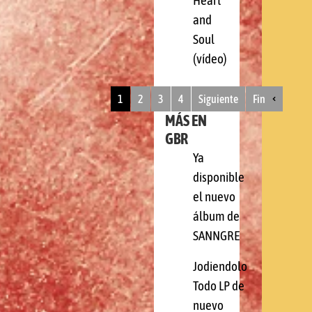
Heart
and
Soul
(vídeo)
1
2
3
4
Siguiente
Fin
MÁS EN
GBR
Ya
disponible
el nuevo
álbum de
SANNGRE
Jodiendolo
Todo LP de
nuevo