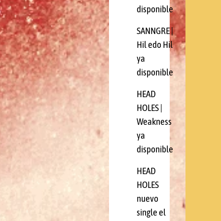
disponible
SANNGRE |
Hil edo Hil
ya
disponible
HEAD
HOLES |
Weakness
ya
disponible
HEAD
HOLES
nuevo
single el