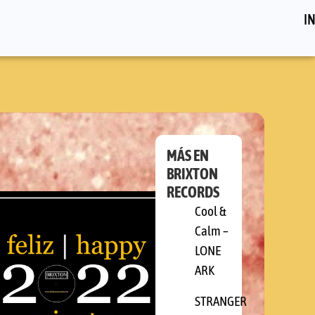
IN
MÁS EN
BRIXTON
RECORDS
Cool &
Calm –
LONE
ARK
STRANGER