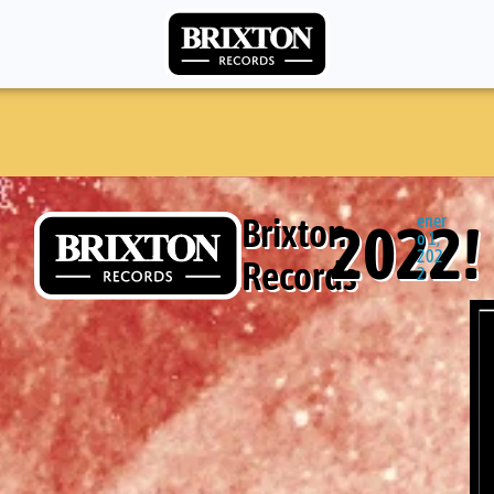
Brixton
ener
2022!
o 1,
202
Records
2