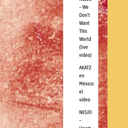
– We
Don’t
Want
This
World
(live
video)
AKATZ
en
México:
el
vídeo
NESJO
–