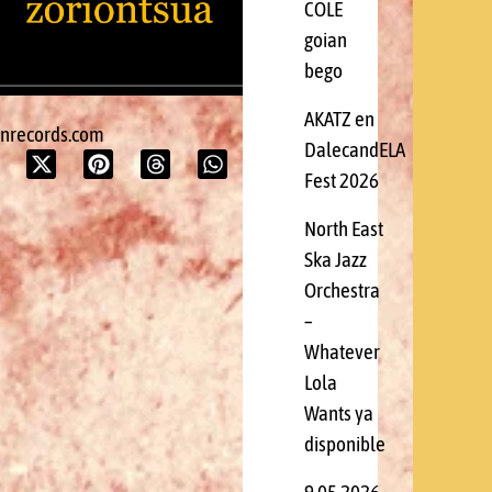
COLE
goian
bego
AKATZ en
onrecords.com
DalecandELA
Fest 2026
North East
Ska Jazz
Orchestra
–
Whatever
Lola
Wants ya
disponible