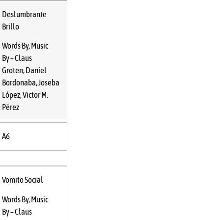
Deslumbrante
Brillo
Words By, Music
By –
Claus
Groten
,
Daniel
Bordonaba
,
Joseba
López
,
Victor M.
Pérez
A6
Vomito Social
Words By, Music
By –
Claus