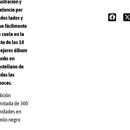
rustración y
iolencia por
odos lados y
ue fácilmente
e cuela en la
ista de los 10
ejores álbum
unks en
astellano de
odas las
pocas.
dición
imitada de 300
nidades en
inilo negro