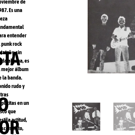
oviembre de
987. Es una
ieza
undamental
ara entender
l punk rock
STA
tatal y, sin
uda alguna, es
l mejor álbum
e la banda.
onido rudo y
etras
O
xplicitas en un
isco que
ROR
estila actitud,
escontento,