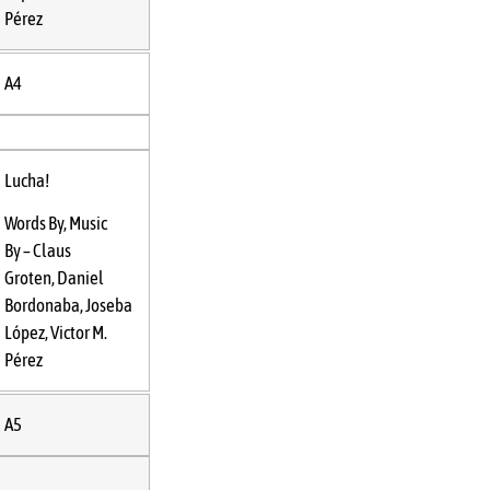
Pérez
A4
Lucha!
Words By, Music
By –
Claus
Groten
,
Daniel
Bordonaba
,
Joseba
López
,
Victor M.
Pérez
A5