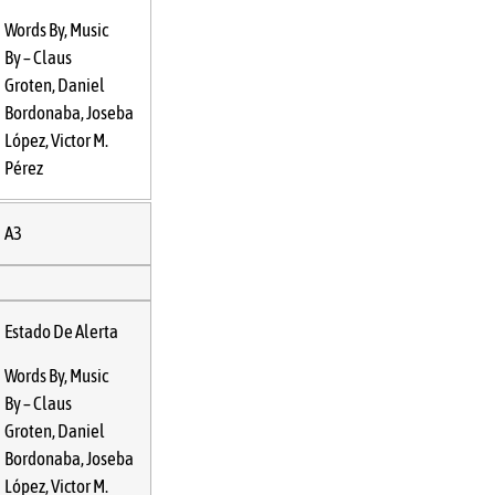
Words By, Music
By –
Claus
Groten
,
Daniel
Bordonaba
,
Joseba
López
,
Victor M.
Pérez
A3
Estado De Alerta
Words By, Music
By –
Claus
Groten
,
Daniel
Bordonaba
,
Joseba
López
,
Victor M.