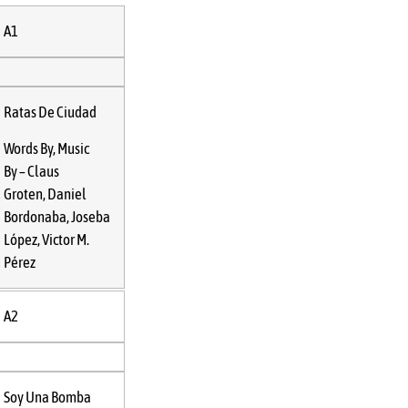
A1
Ratas De Ciudad
Words By, Music
By –
Claus
Groten
,
Daniel
Bordonaba
,
Joseba
López
,
Victor M.
Pérez
A2
Soy Una Bomba