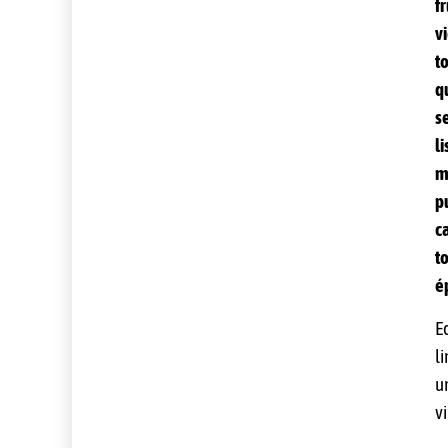
f
v
t
q
s
l
m
p
c
t
é
E
l
u
v