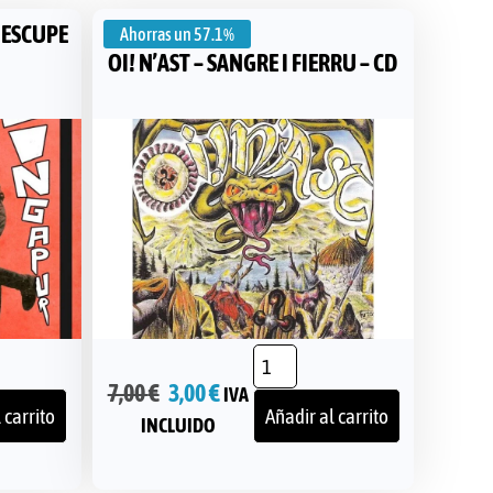
 ESCUPE
Ahorras un
57.1%
OI! N’AST – SANGRE I FIERRU – CD
7,00
€
3,00
€
IVA
 carrito
Añadir al carrito
INCLUIDO