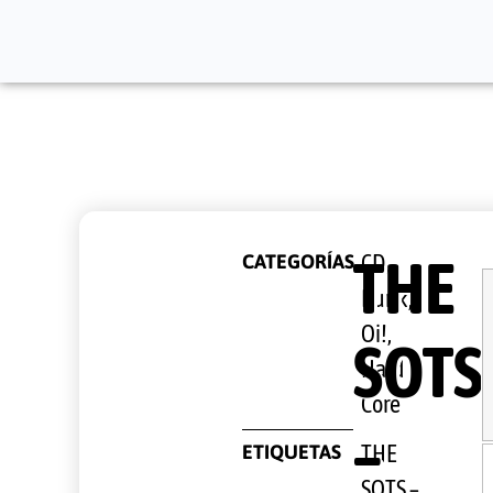
THE
CATEGORÍAS
CD
,
Punk,
Oi!,
SOTS
Hard
Core
–
ETIQUETAS
THE
SOTS –