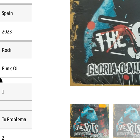
IA
Spain
2023
Rock
TE,
Punk, Oi
O
1
Tu Problema
A
2