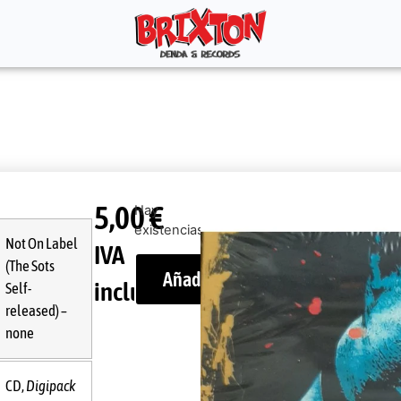
5,00
€
Hay
existencias
Not On Label
IVA
(The Sots
Añadir al carrito
incluido
Self-
released) –
none
CD,
Digipack