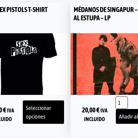
EX PISTOLS T-SHIRT
MÉDANOS DE SINGAPUR –
AL ESTUPA – LP
Seleccionar
00
€
20,00
€
IVA
IVA
opciones
Añadir al
LUIDO
INCLUIDO