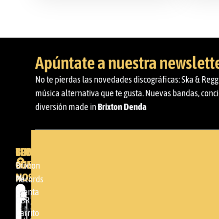
Apúntate a nuestra newslett
No te pierdas las novedades discográficas: Ska & Regg
música alternativa que te gusta. Nuevas bandas, conci
diversión made in
Brixton Denda
BRIXTON
TU
CONTACTA
CUENTA
CON
BRIXTON
Brixton
NOSOTROS
Mi
DENDA -
Records
cuenta
SHOP
Por
GBR
Somera
favor,
Carrito