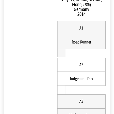
Mono,
180g
Germany
2014
A1
Road Runner
A2
Judgement Day
A3