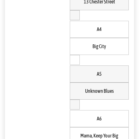
13 Chester Street
A4
Big City
A5
Unknown Blues
A6
Mama, Keep Your Big