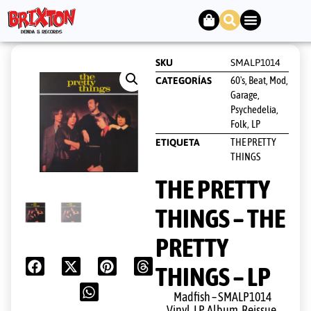
SKU
SMALP1014
60's, Beat, Mod,
CATEGORÍAS
Garage,
Psychedelia,
Folk
LP
,
THE PRETTY
ETIQUETA
THINGS
THE PRETTY
THINGS – THE
PRETTY
THINGS – LP
Madfish ‎– SMALP1014
Vinyl, LP, Album, Reissue,