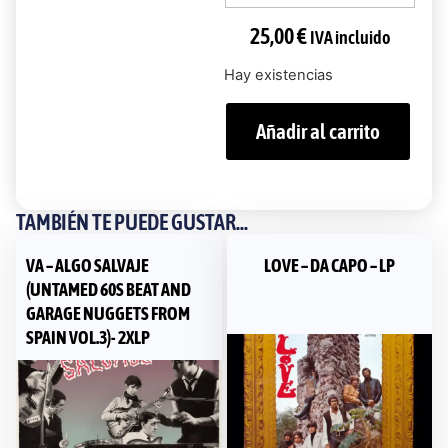
25,00
€
IVA incluido
Hay existencias
Añadir al carrito
TAMBIÉN TE PUEDE GUSTAR...
VA – ALGO SALVAJE
LOVE – DA CAPO – LP
(UNTAMED 60S BEAT AND
GARAGE NUGGETS FROM
SPAIN VOL.3)- 2XLP