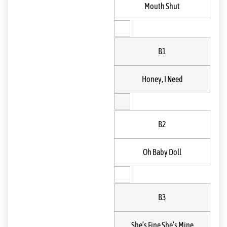
Mouth Shut
B1
Honey, I Need
B2
Oh Baby Doll
B3
She’s Fine She’s Mine