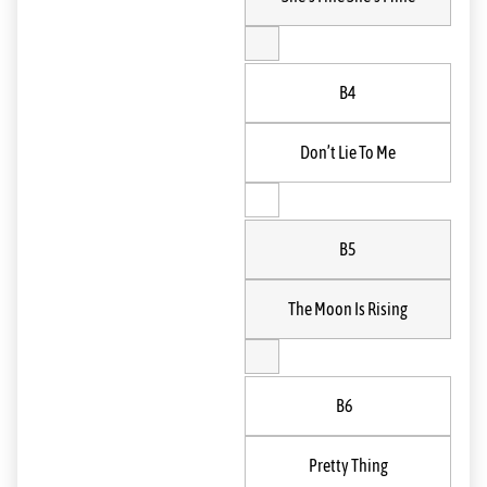
B4
Don’t Lie To Me
B5
The Moon Is Rising
B6
Pretty Thing