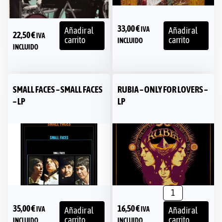
33,00
€
IVA
Añadir al
Añadir al
22,50
€
IVA
carrito
carrito
INCLUIDO
INCLUIDO
SMALL FACES – SMALL FACES
RUBIA – ONLY FOR LOVERS –
– LP
LP
35,00
€
16,50
€
IVA
IVA
Añadir al
Añadir al
carrito
carrito
INCLUIDO
INCLUIDO