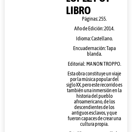
LIBRO
Páginas: 255.
Año de Edición: 2014.
Idioma: Castellano.
Encuadernación: Tapa
blanda.
Editorial: MA NON TROPPO.
Esta obra constituye un viaje
por la música popular del
siglo XX, pero este recorrido es
también una inmersión en la
historia del pueblo
afroamericano, de los
descendientes de los
antiguos esclavos, y que
fueron capaces de crear una
cultura propia.