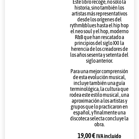
Este libro recoge, no sólo la
historia, sino también los
artistas más representativos
desde los orígenes del
rythm&blues hasta el hip hop
el neo soul y el hop, moderno
R&B que han rescatado a
principios del siglo XXI la
herencia de los creadores de
los años sesenta y setenta del
siglo anterior.
Para una mejor comprensión
de esta evolución musical,
incluye también una guía
terminológica, la cultura que
rodea este estilo musical , una
aproximación a los artistas y
grupos que lo practicaron en
español, y finalmente una
discoteca selecta concluye la
obra.
19,00
€
IVA incluido