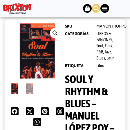
SKU
MANONTROPPO
LIBROS &
CATEGORÍAS
FANZINES
,
Soul, Funk,
R&B, Jazz,
Blues, Latin
Libro
ETIQUETA
SOUL Y
RHYTHM &
BLUES –
MANUEL
LÓPEZ POY –