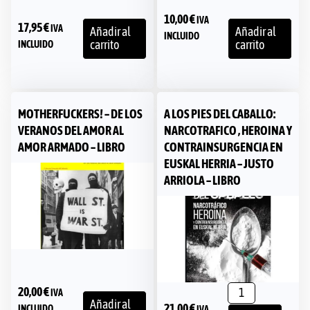
10,00
€
IVA
17,95
€
IVA
Añadir al
Añadir al
INCLUIDO
carrito
carrito
INCLUIDO
MOTHERFUCKERS! – DE LOS
A LOS PIES DEL CABALLO:
VERANOS DEL AMOR AL
NARCOTRAFICO , HEROINA Y
AMOR ARMADO – LIBRO
CONTRAINSURGENCIA EN
EUSKAL HERRIA – JUSTO
ARRIOLA – LIBRO
20,00
€
IVA
Añadir al
21,00
€
INCLUIDO
IVA