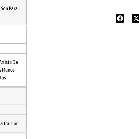
 Son Para
 Artista De
s Manos
tas
ta Traición