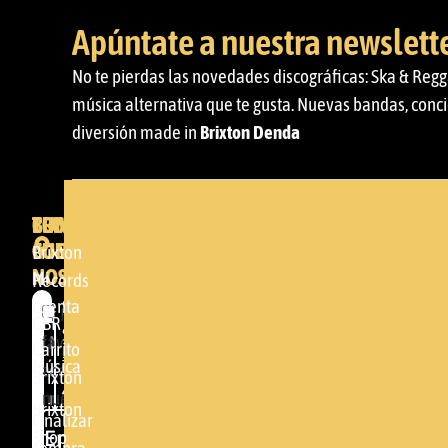
Apúntate a nuestra newslett
No te pierdas las novedades discográficas: Ska & Regg
música alternativa que te gusta. Nuevas bandas, conci
diversión made in
Brixton Denda
BRIXTON
TU
CONTACTA
CUENTA
CON
BRIXTON
Brixton
NOSOTROS
Mi
DENDA -
Records
cuenta
SHOP
Por
GBR
Somera
favor,
Carrito
24
Música
acepta
Brixton
48005 -
nuestra
Brixton
BILBAO
Finalizar
política de
Enviar
Shop
compra