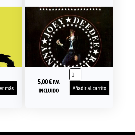
5,00
€
IVA
er más
Añadir al carrito
INCLUIDO