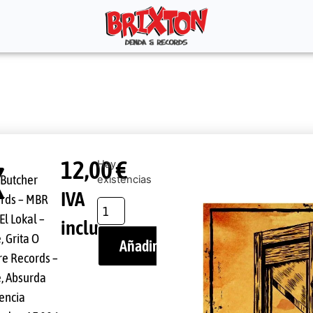
12,00
€
K
Hay
Butcher
existencias
IVA
rds – MBR
El Lokal –
incluido
, Grita O
Añadir al carrito
e Records –
, Absurda
tencia