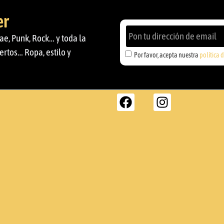
er
ae, Punk, Rock… y toda la
ertos… Ropa, estilo y
Por favor, acepta nuestra
política 