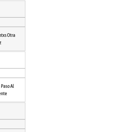
ntxs Otra
z
 Paso Al
ente