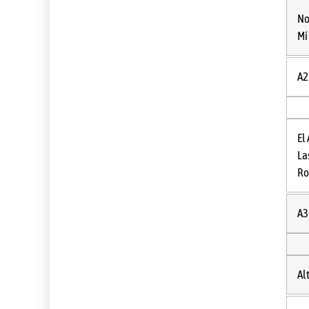
No
Mí
A2
El
La
Ro
A3
Al