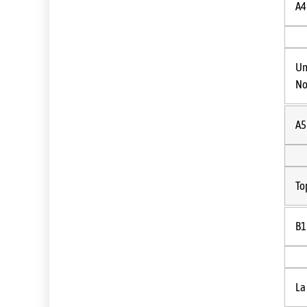
A4
Un
No
A5
To
B1
La