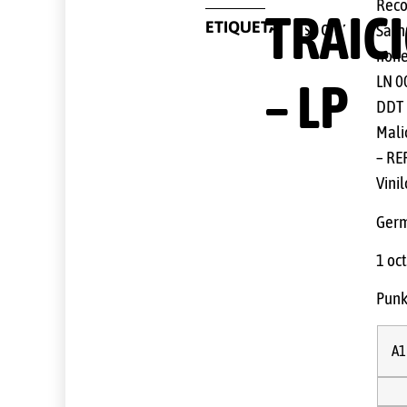
Reco
TRAIC
ETIQUETA
shock
Sarn
none
LN 0
– LP
DDT 
Mali
– RE
Vinil
Ger
1 oc
Pun
A1