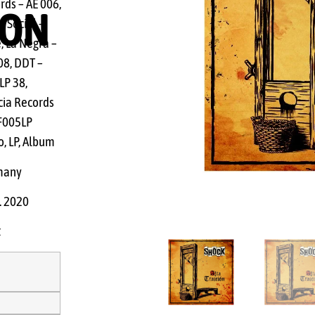
rds – AE 006,
ION
a Social –
, La Negra –
08, DDT –
LP 38,
cia Records
F005LP
o, LP, Album
many
t. 2020
k