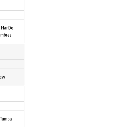
 Mar De
mbres
psy
 Tumba