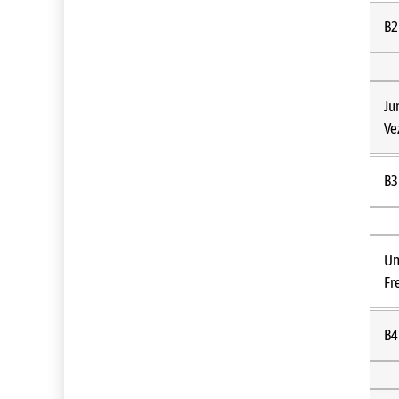
B2
Ju
Ve
B3
Un
Fr
B4