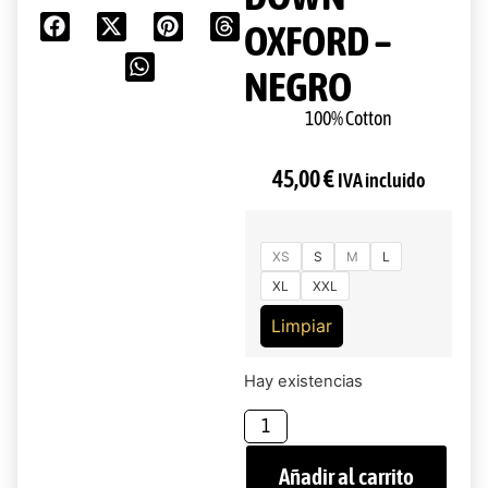
OXFORD –
NEGRO
100% Cotton
45,00
€
IVA incluido
XS
S
M
L
XL
XXL
Limpiar
Hay existencias
Añadir al carrito