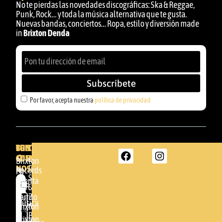
No te pierdas las novedades discográficas: Ska & Reggae,
Punk, Rock… y toda la música alternativa que te gusta.
Nuevas bandas, conciertos… Ropa, estilo y diversión made
in
Brixton Denda
Subscríbete
Por favor, acepta nuestra
política de privacidad
BRIXTON
TU
CONTACTA
CUENTA
CON
BRIXTON
Brixton
NOSOTROS
DENDA -
Records
Mi
SHOP
cuenta
Por
GBR
Somera
24
Carrito
favor,
Música
48005 -
Brixton
acepta
BILBAO
Brixton
nuestra