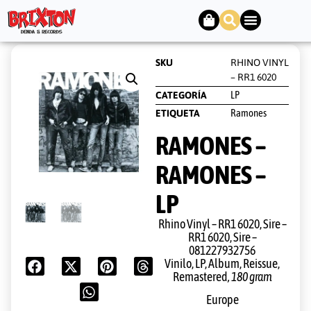
SKU
RHINO VINYL
– RR1 6020
LP
CATEGORÍA
Ramones
ETIQUETA
RAMONES –
RAMONES –
LP
Rhino Vinyl – RR1 6020, Sire –
RR1 6020, Sire –
081227932756
Vinilo, LP, Album, Reissue,
Remastered
, 180 gram
Europe