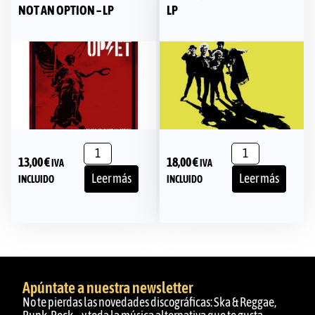
NOT AN OPTION – LP
LP
13,00
€
18,00
€
IVA
IVA
Leer más
Leer más
INCLUIDO
INCLUIDO
Apúntate a nuestra newsletter
No te pierdas las novedades discográficas: Ska & Reggae,