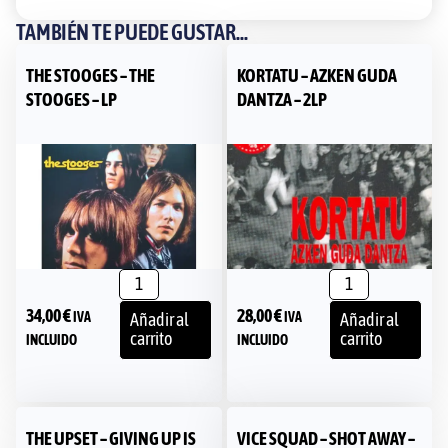
TAMBIÉN TE PUEDE GUSTAR...
THE STOOGES – THE
KORTATU – AZKEN GUDA
STOOGES – LP
DANTZA – 2LP
34,00
€
28,00
€
IVA
IVA
Añadir al
Añadir al
carrito
carrito
INCLUIDO
INCLUIDO
THE UPSET – GIVING UP IS
VICE SQUAD – SHOT AWAY –