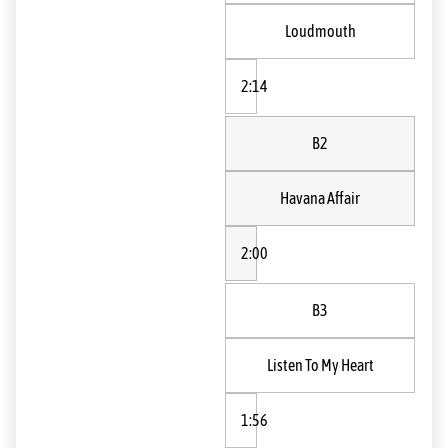
Loudmouth
2:14
B2
Havana Affair
2:00
B3
Listen To My Heart
1:56