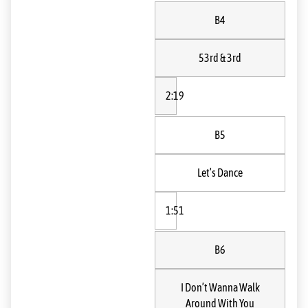
B4
53rd & 3rd
2:19
B5
Let’s Dance
1:51
B6
I Don’t Wanna Walk
Around With You