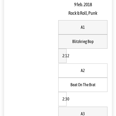
9 feb. 2018
Rock & Roll, Punk
A1
Blitzkrieg Bop
2:12
A2
Beat On The Brat
2:30
A3