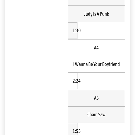
Judy Is A Punk
1:30
A4
I Wanna Be Your Boyfriend
2:24
A5
Chain Saw
1:55