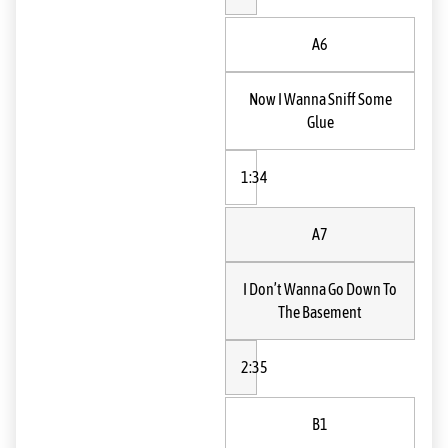
A6
Now I Wanna Sniff Some
Glue
1:34
A7
I Don’t Wanna Go Down To
The Basement
2:35
B1