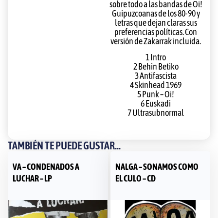
sobre todo a las bandas de Oi!
Guipuzcoanas de los 80-90 y
letras que dejan claras sus
preferencias políticas. Con
versión de Zakarrak incluida.
1 Intro
2 Behin Betiko
3 Antifascista
4 Skinhead 1969
5 Punk – Oi!
6 Euskadi
7 Ultrasubnormal
TAMBIÉN TE PUEDE GUSTAR...
VA – CONDENADOS A
NALGA – SONAMOS COMO
LUCHAR – LP
EL CULO – CD