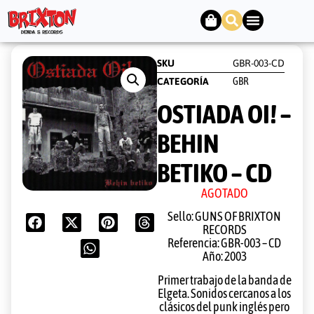
SKU
GBR-003-CD
GBR
CATEGORÍA
OSTIADA OI! –
BEHIN
BETIKO – CD
AGOTADO
Sello: GUNS OF BRIXTON
RECORDS
Referencia: GBR-003 – CD
Año: 2003
Primer trabajo de la banda de
Elgeta. Sonidos cercanos a los
clásicos del punk inglés pero