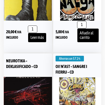
20,00
€
5,00
€
IVA
IVA
Añadir al
Leer más
carrito
INCLUIDO
INCLUIDO
Ahorras un
57.1%
NEUROTIKA –
DEKLASIFICADO – CD
OI! N’AST – SANGRE I
FIERRU – CD