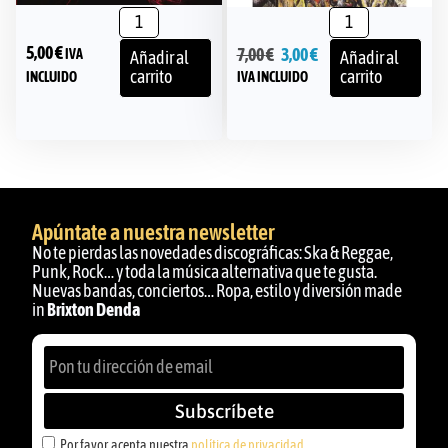
5,00
€
7,00
€
3,00
€
IVA
Añadir al
Añadir al
carrito
carrito
INCLUIDO
IVA INCLUIDO
Apúntate a nuestra newsletter
No te pierdas las novedades discográficas: Ska & Reggae,
Punk, Rock… y toda la música alternativa que te gusta.
Nuevas bandas, conciertos… Ropa, estilo y diversión made
in
Brixton Denda
Subscríbete
Por favor, acepta nuestra
política de privacidad