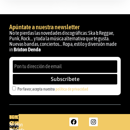
Apúntate a nuestra newsletter
No te pierdas las novedades discográficas: Ska & Reggae,
Punk, Rock… y toda la música alternativa que te gusta.
Nuevas bandas, conciertos… Ropa, estilo y diversión made
in
Brixton Denda
Subscríbete
Por favor, acepta nuestra
política de privacidad
BRIXTON
TU
CONTACTA
CUENTA
CON
BRIXTON
Brixton
NOSOTROS
DENDA -