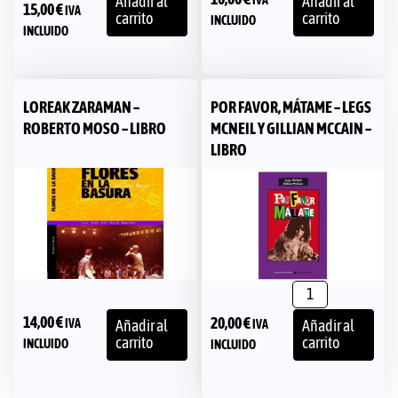
Añadir al
Añadir al
15,00
€
IVA
carrito
carrito
INCLUIDO
INCLUIDO
LOREAK ZARAMAN –
POR FAVOR, MÁTAME – LEGS
ROBERTO MOSO – LIBRO
MCNEIL Y GILLIAN MCCAIN –
LIBRO
14,00
€
20,00
€
IVA
IVA
Añadir al
Añadir al
carrito
carrito
INCLUIDO
INCLUIDO