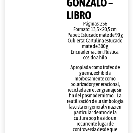
GONZALO –
LIBRO
Páginas:
256
Formato:
13,5 x 20,5 cm
Papel:
Estucado mate de 90 g
Cubierta:
Cartulina estucado
mate de 300 g
Encuadernación:
Rústica,
cosido a hilo
Apropiada como trofeo de
guerra, exhibida
morbosamente como
polarizador generacional,
reciclada en el engranaje sin
fin del posmodernismo… La
reutilización de la simbología
fascista en general y nazi en
particular dentro de la
cultura pop ha sido un
recurrente lugar de
controversia desde que