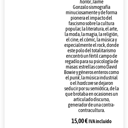
horror
,
Jaime
Gonzalo
sismografía
minuciosamente y de forma
pionera el impacto del
fascismo sobre la cultura
popular, la
literatura
, el
arte
,
la
moda
, la
magia
, la
religión
,
el
cine
, el
cómic
, la
música
y
especialmente el
rock
, donde
este polo del totalitarismo
encontró un fértil campo de
regadío para su psicología de
masas: estrellas como
David
Bowie
y géneros enteros como
el
punk
, la música industrial
o el
hardcore
se dejaron
seducir por su semiótica, de la
que brotaba en ocasiones un
articulado discurso,
generador de una
contra-
contracultura
.
15,00
€
IVA incluido