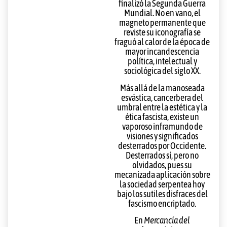
finalizó la Segunda Guerra
Mundial. No en vano, el
magneto permanente que
reviste su iconografía se
fraguó al calor de la época de
mayor incandescencia
política, intelectual y
sociológica del siglo XX.
Más allá de la manoseada
esvástica, cancerbera del
umbral entre la estética y la
ética fascista, existe un
vaporoso inframundo de
visiones y significados
desterrados por Occidente.
Desterrados sí, pero no
olvidados, pues su
mecanizada aplicación sobre
la sociedad serpentea hoy
bajo los sutiles disfraces del
fascismo encriptado.
En
Mercancía del