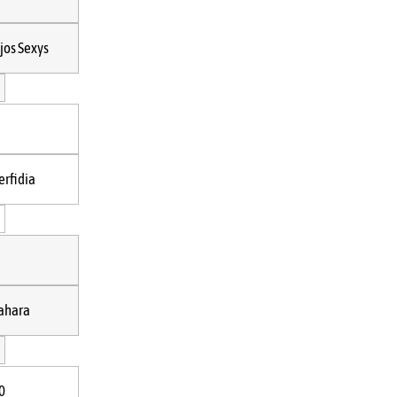
jos Sexys
erfidia
ahara
10