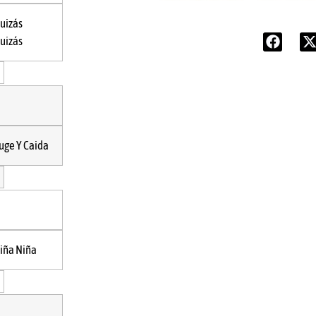
uizás
uizás
uge Y Caida
iña Niña