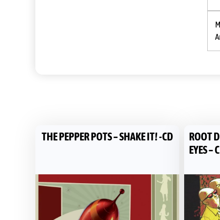
M
A
THE PEPPER POTS – SHAKE IT! -CD
ROOT D
EYES – 