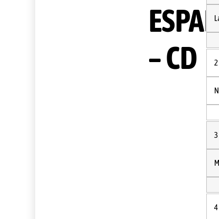
ESPA
L
– CD
2
N
3
M
4