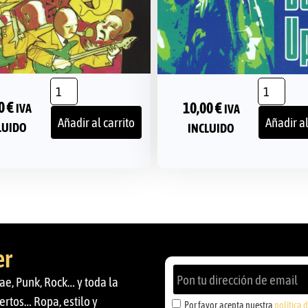
00
€
10,00
€
IVA
IVA
Añadir al carrito
Añadir al
LUIDO
INCLUIDO
er
ae, Punk, Rock… y toda la
ertos… Ropa, estilo y
Por favor, acepta nuestra
política 