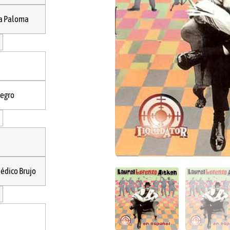
ÑOL
a Paloma
egro
édico Brujo