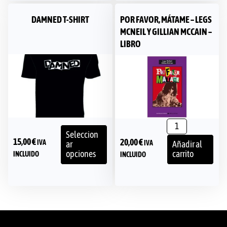
DAMNED T-SHIRT
POR FAVOR, MÁTAME – LEGS
MCNEIL Y GILLIAN MCCAIN –
LIBRO
Seleccion
15,00
€
20,00
€
IVA
IVA
ar
Añadir al
opciones
carrito
INCLUIDO
INCLUIDO