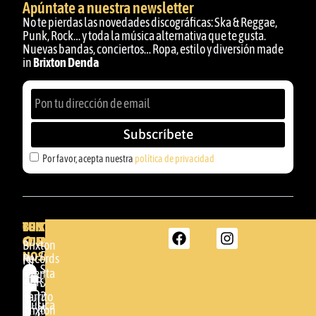
Apúntate a nuestra newsletter
No te pierdas las novedades discográficas: Ska & Reggae,
Punk, Rock… y toda la música alternativa que te gusta.
Nuevas bandas, conciertos… Ropa, estilo y diversión made
in
Brixton Denda
Subscríbete
Por favor, acepta nuestra
política de privacidad
BRIXTON
TU
CONTACTA
CUENTA
CON
BRIXTON
Brixton
NOSOTROS
DENDA -
Records
Mi
SHOP
cuenta
Por
GBR
Somera
24
Carrito
favor,
Música
48005 -
Brixton
acepta