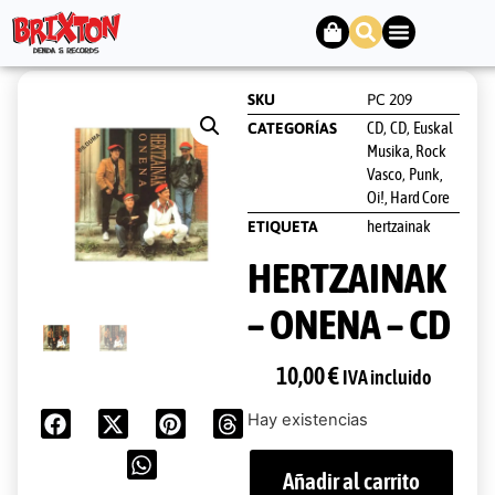
SKU
PC 209
CD
CD
Euskal
CATEGORÍAS
,
,
Musika, Rock
Vasco
Punk,
,
Oi!, Hard Core
hertzainak
ETIQUETA
HERTZAINAK
– ONENA – CD
10,00
€
IVA incluido
Hay existencias
Añadir al carrito