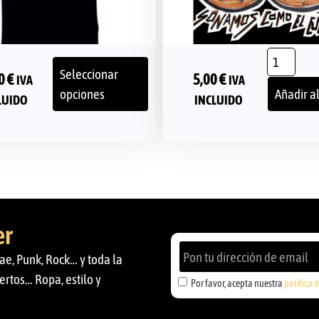
Seleccionar
00
€
5,00
€
IVA
IVA
opciones
Añadir al
LUIDO
INCLUIDO
er
ae, Punk, Rock… y toda la
ertos… Ropa, estilo y
Por favor, acepta nuestra
política 