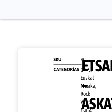
ETSA
SKU
PC
CATEGORÍAS
CD
CD
,
,
Euskal
–
Musika,
Rock
ASK
Vasco
,
Punk,