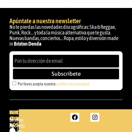
Apúntate a nuestra newsletter
No te pierdas las novedades discográficas: Ska & Reggae,
Punk, Rock… y toda la música alternativa que te gusta.
Nuevas bandas, conciertos… Ropa, estilo y diversión made
in
Brixton Denda
Subscríbete
Por favor, acepta nuestra
política de privacidad
BRIXTON
TU
CONTACTA
CUENTA
CON
BRIXTON
Brixton
NOSOTROS
DENDA -
Records
Mi
SHOP
cuenta