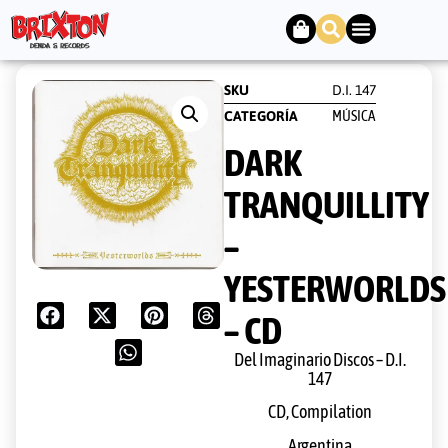
SKU
D.I. 147
MÚSICA
CATEGORÍA
DARK
TRANQUILLITY
–
YESTERWORLDS
– CD
Del Imaginario Discos – D.I.
147
CD, Compilation
Argentina