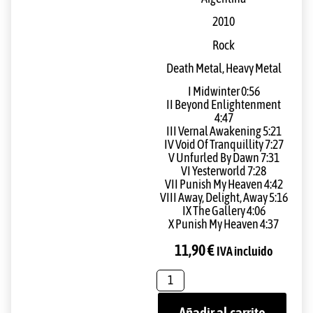
2010
Rock
Death Metal, Heavy Metal
I Midwinter 0:56
II Beyond Enlightenment
4:47
III Vernal Awakening 5:21
IV Void Of Tranquillity 7:27
V Unfurled By Dawn 7:31
VI Yesterworld 7:28
VII Punish My Heaven 4:42
VIII Away, Delight, Away 5:16
IX The Gallery 4:06
X Punish My Heaven 4:37
11,90
€
IVA incluido
Añadir al carrito