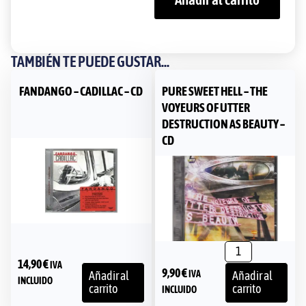
TAMBIÉN TE PUEDE GUSTAR...
FANDANGO – CADILLAC – CD
PURE SWEET HELL – THE
VOYEURS OF UTTER
DESTRUCTION AS BEAUTY –
CD
14,90
€
IVA
9,90
€
IVA
Añadir al
Añadir al
INCLUIDO
carrito
carrito
INCLUIDO