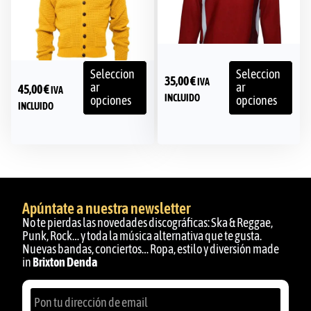
Seleccion
Seleccion
35,00
€
IVA
ar
ar
45,00
€
IVA
INCLUIDO
opciones
opciones
INCLUIDO
Apúntate a nuestra newsletter
No te pierdas las novedades discográficas: Ska & Reggae,
Punk, Rock… y toda la música alternativa que te gusta.
Nuevas bandas, conciertos… Ropa, estilo y diversión made
in
Brixton Denda