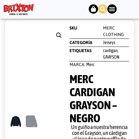
SKU
MERC
CLOTHING
Jerseys
CATEGORÍA
cardigan
ETIQUETAS
,
GRAYSON
Merc
MARCA:
MERC
CARDIGAN
GRAYSON –
NEGRO
Un guiño a nuestra herencia
con el Grayson, un cárdigan
clásico de punto waffle de