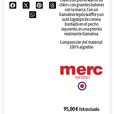
«Skin» con grandes botones
con la marca. Con un
llamativo tejido waffle y un
sutil logotipo de corona
bordado en el pecho
izquierdo, es una prenda
realmente llamativa.
Composición del material:
100 % algodón
95,00
€
IVA incluido