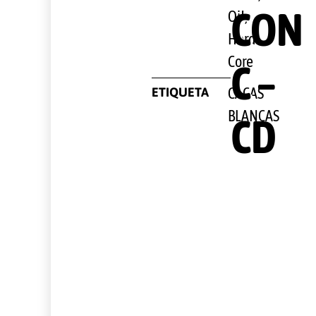
CON
Oi!,
Hard
Core
C –
ETIQUETA
CACAS
BLANCAS
CD