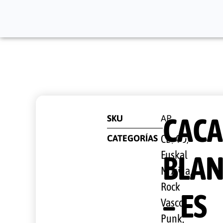
CACA
SKU
AP
CATEGORÍAS
CD
CD
,
,
Euskal
BLAN
Musika,
Rock
– ES
Vasco
,
Punk,