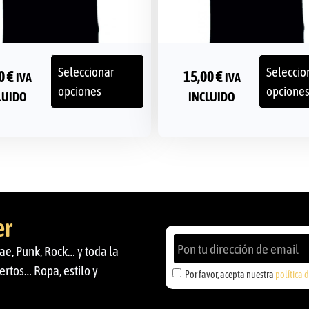
Seleccionar
Seleccio
00
€
15,00
€
IVA
IVA
opciones
opcione
LUIDO
INCLUIDO
er
ae, Punk, Rock… y toda la
ertos… Ropa, estilo y
Por favor, acepta nuestra
política 