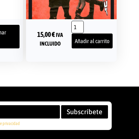
nar
15,00
€
IVA
s
Añadir al carrito
INCLUIDO
Subscríbete
de privacidad