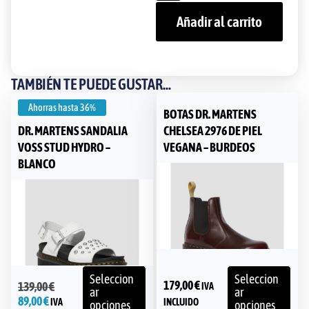
Añadir al carrito
TAMBIÉN TE PUEDE GUSTAR...
Ahorras hasta
36%
BOTAS DR. MARTENS
DR. MARTENS SANDALIA
CHELSEA 2976 DE PIEL
VOSS STUD HYDRO –
VEGANA – BURDEOS
BLANCO
Seleccion
Seleccion
179,00
€
139,00
€
IVA
ar
ar
89,00
€
IVA
INCLUIDO
opciones
opciones