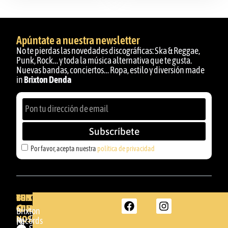
Apúntate a nuestra newsletter
No te pierdas las novedades discográficas: Ska & Reggae,
Punk, Rock… y toda la música alternativa que te gusta.
Nuevas bandas, conciertos… Ropa, estilo y diversión made
in
Brixton Denda
Subscríbete
Por favor, acepta nuestra
política de privacidad
BRIXTON
TU
CONTACTA
CUENTA
CON
BRIXTON
Brixton
NOSOTROS
DENDA -
Records
Mi