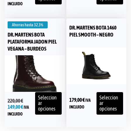
INCLUIDO
Ahorras hasta
32.3%
DR. MARTENS BOTA 1460
DR. MARTENS BOTA
PIEL SMOOTH – NEGRO
PLATAFORMA JADON PIEL
VEGANA – BURDEOS
Seleccion
Seleccion
179,00
€
220,00
€
IVA
ar
ar
149,00
€
INCLUIDO
IVA
opciones
opciones
INCLUIDO