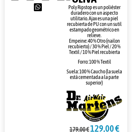
Poly Ripstop es un poliéster
duradero con un aspecto
utilitario. Ajax es una piel
recubierta de PU con un sutil
estampado geométrico en
relieve.
Empeine: 40 % Otro (nailon
recubierto) / 30 % Piel / 20 %
Textil / 10 % Piel recubierta
Forro: 100 % Textil
Suela: 100 % Caucho (la suela
está cementada a la parte
superior)
129,00
€
179,00
€