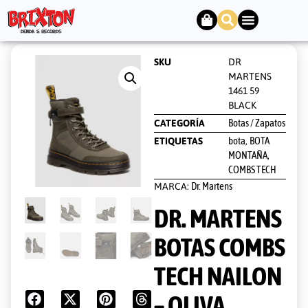
SKU
DR
MARTENS
1461 59
BLACK
Botas / Zapatos
CATEGORÍA
bota
BOTA
ETIQUETAS
,
MONTAÑA
,
COMBS TECH
Dr. Martens
MARCA:
DR. MARTENS
BOTAS COMBS
TECH NAILON
– OLIVA