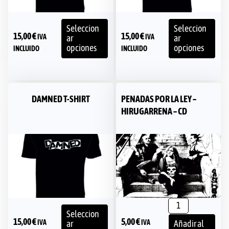
Seleccion
Seleccion
15,00
€
15,00
€
IVA
IVA
ar
ar
opciones
opciones
INCLUIDO
INCLUIDO
DAMNED T-SHIRT
PENADAS POR LA LEY –
HIRUGARRENA – CD
Seleccion
15,00
€
5,00
€
IVA
IVA
ar
Añadir al