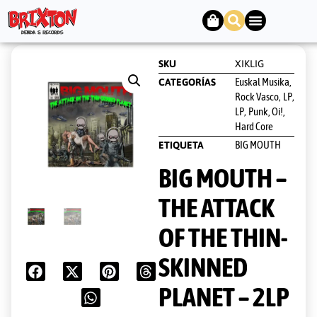
SKU
XIKLIG
Euskal Musika,
CATEGORÍAS
Rock Vasco
LP
,
,
LP
Punk, Oi!,
,
Hard Core
BIG MOUTH
ETIQUETA
BIG MOUTH –
THE ATTACK
OF THE THIN-
SKINNED
PLANET – 2LP