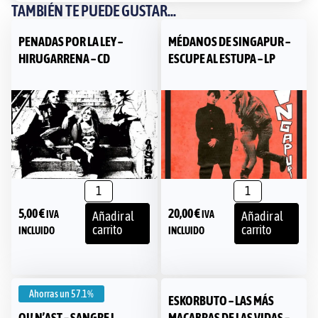
TAMBIÉN TE PUEDE GUSTAR...
PENADAS POR LA LEY –
MÉDANOS DE SINGAPUR –
HIRUGARRENA – CD
ESCUPE AL ESTUPA – LP
5,00
€
20,00
€
IVA
IVA
Añadir al
Añadir al
carrito
carrito
INCLUIDO
INCLUIDO
Ahorras un
57.1%
ESKORBUTO – LAS MÁS
OI! N’AST – SANGRE I
MACABRAS DE LAS VIDAS –