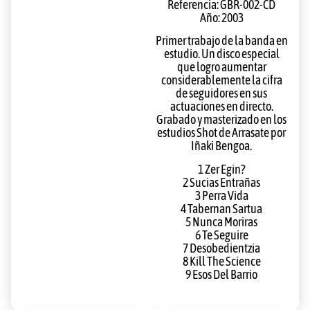
Referencia: GBR-002-CD
Año: 2003
Primer trabajo de la banda en
estudio. Un disco especial
que logro aumentar
considerablemente la cifra
de seguidores en sus
actuaciones en directo.
Grabado y masterizado en los
estudios Shot de Arrasate por
Iñaki Bengoa.
1 Zer Egin?
2 Sucias Entrañas
3 Perra Vida
4 Tabernan Sartua
5 Nunca Moriras
6 Te Seguire
7 Desobedientzia
8 Kill The Science
9 Esos Del Barrio