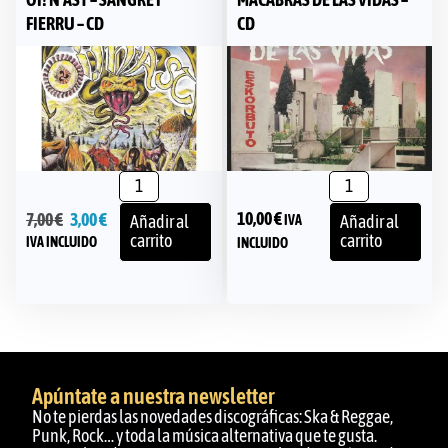
FIERRU – CD
CD
10,00
€
7,00
€
3,00
€
IVA
Añadir al
Añadir al
carrito
carrito
IVA INCLUIDO
INCLUIDO
Apúntate a nuestra newsletter
No te pierdas las novedades discográficas: Ska & Reggae,
Punk, Rock… y toda la música alternativa que te gusta.