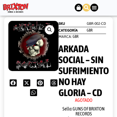
SKU
GBR-002-CD
GBR
CATEGORÍA
GBR
MARCA:
ARKADA
SOCIAL – SIN
SUFRIMIENTO
NO HAY
GLORIA – CD
AGOTADO
Sello: GUNS OF BRIXTON
RECORDS