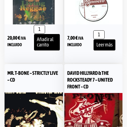
20,00
€
7,00
€
IVA
IVA
Añadir al
carrito
Leer más
INCLUIDO
INCLUIDO
MR. T-BONE – STRICTLY LIVE
DAVID HILLYARD & THE
– CD
ROCKSTEADY 7 – UNITED
FRONT – CD