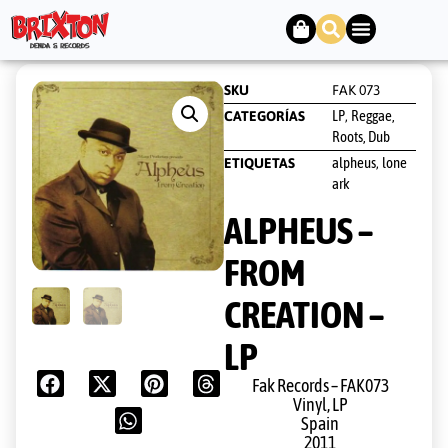
SKU
FAK 073
LP
Reggae,
CATEGORÍAS
,
Roots, Dub
alpheus
lone
ETIQUETAS
,
ark
ALPHEUS –
FROM
CREATION –
LP
Fak Records ‎– FAK073
Vinyl, LP
Spain
2011