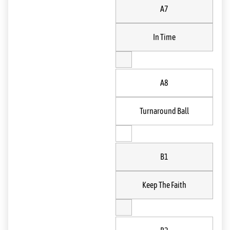
A7
In Time
A8
Turnaround Ball
B1
Keep The Faith