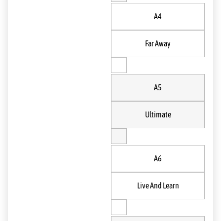
A4
Far Away
A5
Ultimate
A6
Live And Learn