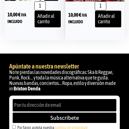
10,00
€
10,00
€
IVA
IVA
Añadir al
Añadir al
carrito
carrito
INCLUIDO
INCLUIDO
Apúntate a nuestra newsletter
No te pierdas las novedades discográficas: Ska & Reggae,
Punk, Rock… y toda la música alternativa que te gusta.
Nuevas bandas, conciertos… Ropa, estilo y diversión made
in
Brixton Denda
Subscríbete
Por favor, acepta nuestra
política de privacidad