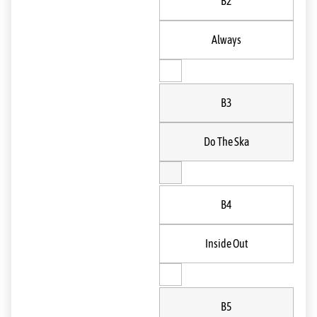
B2
Always
B3
Do The Ska
B4
Inside Out
B5