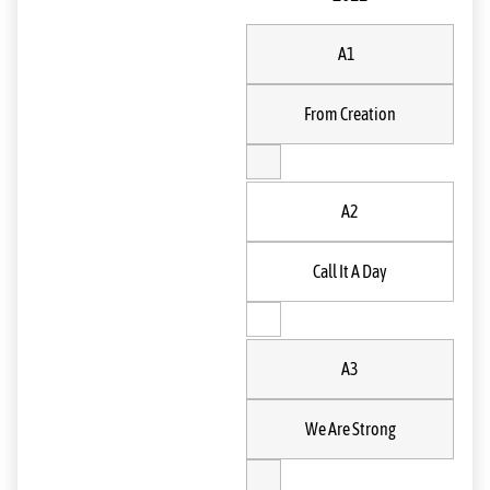
A1
From Creation
A2
Call It A Day
A3
We Are Strong