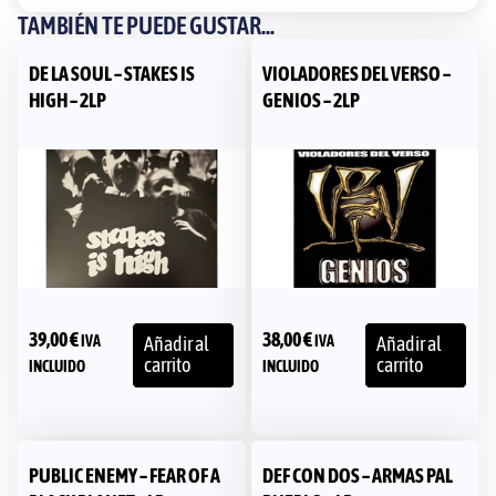
TAMBIÉN TE PUEDE GUSTAR...
DE LA SOUL – STAKES IS
VIOLADORES DEL VERSO –
HIGH – 2LP
GENIOS – 2LP
39,00
€
38,00
€
IVA
IVA
Añadir al
Añadir al
carrito
carrito
INCLUIDO
INCLUIDO
PUBLIC ENEMY – FEAR OF A
DEF CON DOS – ARMAS PAL