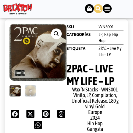
SKU
WNS001
LP
Rap, Hip
CATEGORÍAS
,
Hop
2PAC – Live My
ETIQUETA
Life - LP
2PAC – LIVE
MY LIFE – LP
Wax ‘N Stacks – WNS001
Vinilo, LP, Compilation,
Unofficial Release, 180 g
vinyl Gold
Europe
2024
Hip Hop
Gangsta