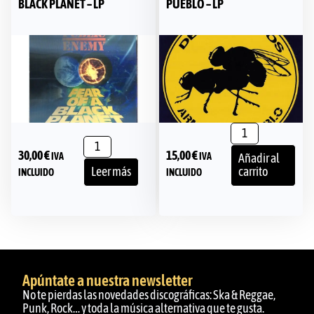
BLACK PLANET – LP
PUEBLO – LP
30,00
€
15,00
€
IVA
IVA
Añadir al
Leer más
carrito
INCLUIDO
INCLUIDO
Apúntate a nuestra newsletter
No te pierdas las novedades discográficas: Ska & Reggae,
Punk, Rock… y toda la música alternativa que te gusta.