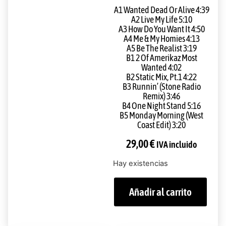
A1 Wanted Dead Or Alive 4:39
A2 Live My Life 5:10
A3 How Do You Want It 4:50
A4 Me & My Homies 4:13
A5 Be The Realist 3:19
B1 2 Of Amerikaz Most
Wanted 4:02
B2 Static Mix, Pt.1 4:22
B3 Runnin’ (Stone Radio
Remix) 3:46
B4 One Night Stand 5:16
B5 Monday Morning (West
Coast Edit) 3:20
29,00
€
IVA incluido
Hay existencias
Añadir al carrito