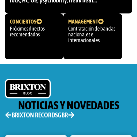
rock, HC, OI!, psychobilly, freak beat…
CONCIERTOS
MANAGEMENT
Próximos directos
Contratación de bandas
recomendados
nacionales e
internacionales
NOTICIAS Y NOVEDADES
BRIXTON RECORDS
GBR