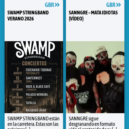
GBR
GBR
SWAMP STRINGBAND
SANNGRE – MATA IDIOTAS
VERANO 2026
(VÍDEO)
SWAMP STRINGBAND están
SANNGRE sigue
en la carretera. Estas son las
desgranando en formato