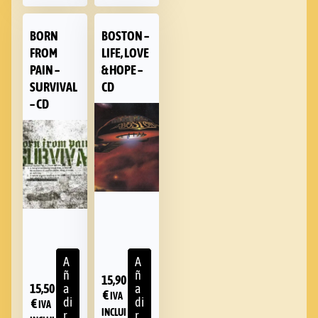
BORN
BOSTON –
FROM
LIFE, LOVE
PAIN –
& HOPE –
SURVIVAL
CD
– CD
A
A
ñ
ñ
15,90
15,50
a
a
€
IVA
di
di
€
IVA
INCLUI
r
r