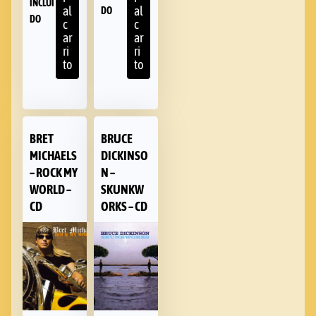
INCLUI
al
al
DO
DO
c
c
ar
ar
ri
ri
to
to
BRET
BRUCE
MICHAELS
DICKINSO
– ROCK MY
N –
WORLD –
SKUNKW
CD
ORKS – CD