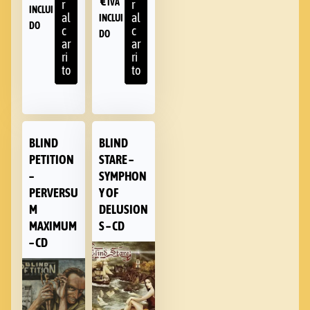
€
IVA
r
r
INCLUI
al
al
INCLUI
DO
c
c
DO
ar
ar
ri
ri
to
to
BLIND
BLIND
PETITION
STARE –
–
SYMPHON
PERVERSU
Y OF
M
DELUSION
MAXIMUM
S – CD
– CD