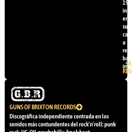
199
inc
ent
su
cat
a
ren
ban
SK
inte
REG
GUNS OF BRIXTON RECORDS
Discográfica independiente centrada en los
sonidos más contundentes del rock’n’roll: punk