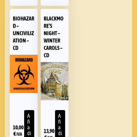
BIOHAZAR
BLACKMO
D –
RE’S
UNCIVILIZ
NIGHT –
ATION –
WINTER
CD
CAROLS –
CD
A
A
ñ
ñ
10,00
a
a
13,90
di
di
€
IVA