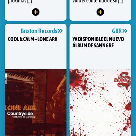
próximas [...]
vído el contenido de su [...]
Brixton Records
GBR
COOL & CALM – LONE ARK
YA DISPONIBLE EL NUEVO
ÁLBUM DE SANNGRE