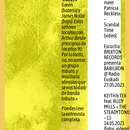
meet
Green
Patricia
(batería) y
Reckless
James Nolte
–
(bajo). Estos
Scandal
señores
Time
tocaron con
(video)
Arthur desde
principios de
Escucha:
los años 90.
BRIXTON
Por lo tanto,
RECORDS
no, no somos
presenta
un grupo
BABILBON
tributo, y
@ Radio
resultaría
Euskadi
ofensivo que
27.05.2023
se nos tildara
de banda
KEITH & TEX
tributo.»
feat. RUDY
MILLS + THE
Puedes leer
STEADYTONE
la entrevista
– 11-
completa
en
14.05.2023
la web del
(fotos, vídeos)