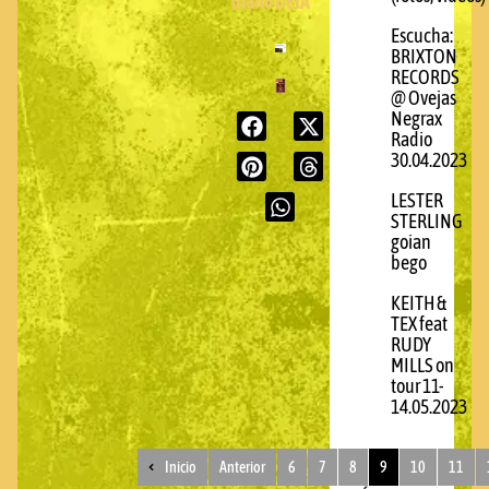
diario DEIA
Escucha:
BRIXTON
RECORDS
@ Ovejas
Negrax
Radio
30.04.2023
LESTER
STERLING
goian
bego
KEITH &
TEX feat
RUDY
MILLS on
tour 11-
14.05.2023
Inicio
Anterior
6
7
8
9
10
11