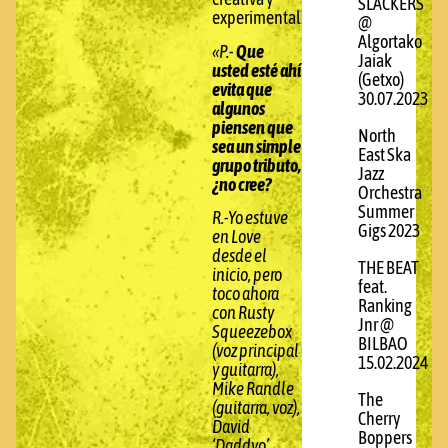
SLACKERS
experimental.
@
Algortako
«P.-
Que
Jaiak
usted esté ahí
(Getxo)
evita que
30.07.2023
algunos
piensen que
North
sea un simple
East Ska
grupo tributo,
Jazz
¿no cree?
Orchestra
Summer
R.-Yo estuve
Gigs 2023
en Love
desde el
THE BEAT
inicio, pero
feat.
toco ahora
Ranking
con Rusty
Jnr @
Squeezebox
BILBAO
(voz principal
15.02.2024
y guitarra),
Mike Randle
The
(guitarra, voz),
Cherry
David
Boppers
‘Daddyo’