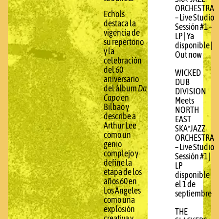
ORCHESTRA
Echols
– Live Studio
destaca la
Sessión #1 –
vigencia de
LP | Ya
su repertorio
disponible |
y la
Out now
celebración
del 60
WICKED
aniversario
DUB
del álbum
Da
DIVISION
Capo
en
Meets
Bilbao y
NORTH
describe a
EAST
Arthur Lee
SKA*JAZZ
como un
ORCHESTRA
genio
– Live Studio
complejo y
Sessión #1 |
define la
LP
etapa de los
disponible
años 60 en
el 1 de
Los Ángeles
septiembre
como una
explosión
THE
creativa y