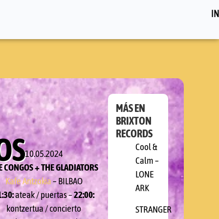
IN
MÁS EN
BRIXTON
RECORDS
OS
Cool &
10.05.2024
Calm –
E CONGOS + THE GLADIATORS
LONE
Kafe Antzokia
– BILBAO
ARK
1:30:
ateak / puertas –
22:00:
kontzertua / concierto
STRANGER