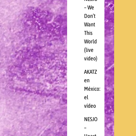
– We
Don’t
Want
This
World
(live
video)
AKATZ
en
México:
el
vídeo
NESJO
–