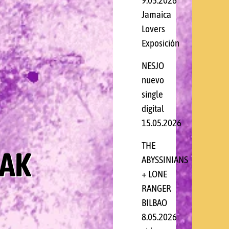
9.05.2026
Jamaica
Lovers
Exposición
NESJO
nuevo
single
digital
15.05.2026
THE
ZAK
ABYSSINIANS
+ LONE
RANGER
BILBAO
8.05.2026