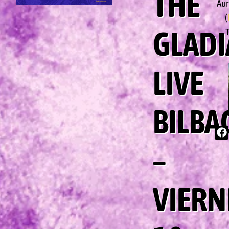
THE
Aur
(
GLADI
T
LIVE
BILBA
–
VIERN