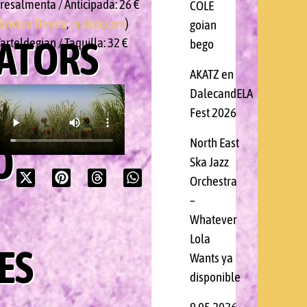
resalmenta / Anticipada: 26 €
COLE
Brixton Denda
,
mutick.com
)
goian
ATORS
arteldegian / Taquilla: 32 €
bego
AKATZ en
DalecandELA
Fest 2026
North East
O
Ska Jazz
Orchestra
–
Whatever
Lola
ES
Wants ya
disponible