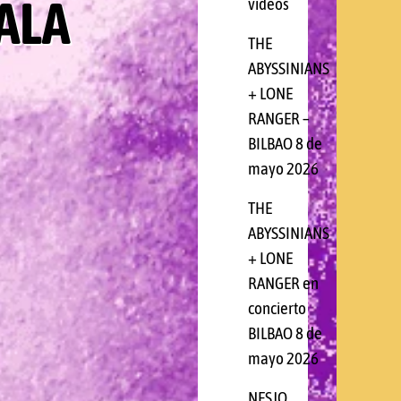
ALA
videos
THE
ABYSSINIANS
+ LONE
RANGER –
BILBAO 8 de
mayo 2026
THE
ABYSSINIANS
+ LONE
RANGER en
concierto
BILBAO 8 de
mayo 2026
NESJO