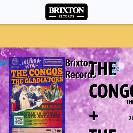
Brixton
may
THE
o 6,
202
Records
4
CONG
TH
+
2