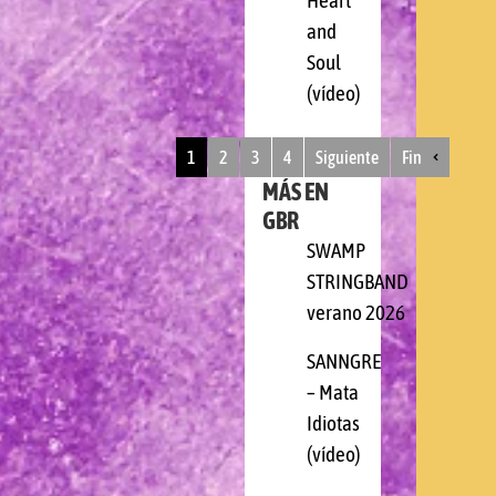
Heart
and
Soul
(vídeo)
1
2
3
4
Siguiente
Fin
MÁS EN
GBR
SWAMP
STRINGBAND
verano 2026
SANNGRE
– Mata
Idiotas
(vídeo)