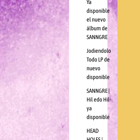
Ya
disponible
el nuevo
álbum de
SANNGRE
Jodiendolo
Todo LP de
nuevo
disponible
SANNGRE |
Hil edo Hil
ya
disponible
HEAD
HOLES |